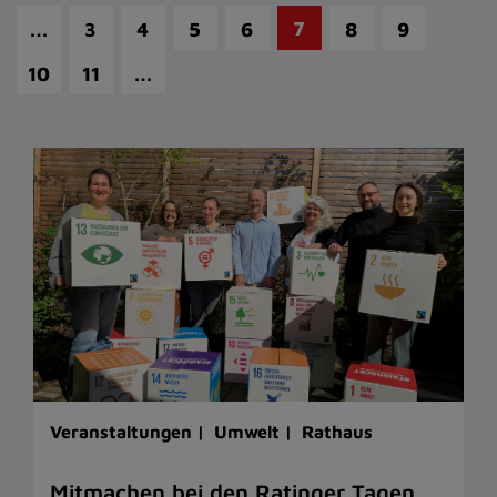
…
7
3
4
5
6
8
9
…
10
11
Veranstaltungen |
Umwelt |
Rathaus
Mitmachen bei den Ratinger Tagen