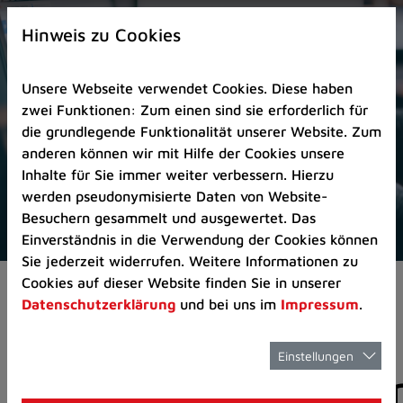
Zur
×
Startseite
Hinweis zu Cookies
(Schnelltaste
0)
Unsere Webseite verwendet Cookies. Diese haben
Zum
zwei Funktionen: Zum einen sind sie erforderlich für
Seitenanfang
die grundlegende Funktionalität unserer Website. Zum
springen
anderen können wir mit Hilfe der Cookies unsere
(Schnelltaste
Inhalte für Sie immer weiter verbessern. Hierzu
A)
werden pseudonymisierte Daten von Website-
Zur
Besuchern gesammelt und ausgewertet. Das
Navigation/Menü
Einverständnis in die Verwendung der Cookies können
springen
Sie jederzeit widerrufen. Weitere Informationen zu
(Schnelltaste
Cookies auf dieser Website finden Sie in unserer
Aktuelles
Pressemitteilungen
M)
Datenschutzerklärung
und bei uns im
Impressum
.
Zur
Suche
springen
Einstellungen
Pressemitteilunge
(Schnelltaste
8)