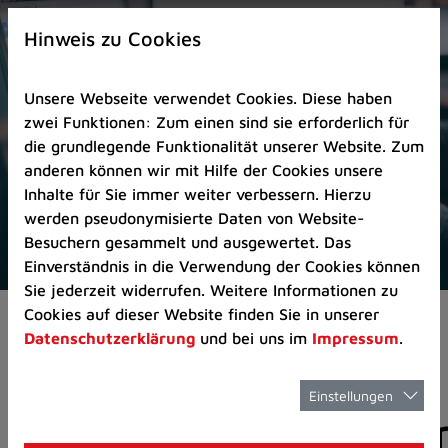
Zur
×
Startseite
Hinweis zu Cookies
(Schnelltaste
0)
Unsere Webseite verwendet Cookies. Diese haben
Zum
zwei Funktionen: Zum einen sind sie erforderlich für
Seitenanfang
die grundlegende Funktionalität unserer Website. Zum
springen
anderen können wir mit Hilfe der Cookies unsere
(Schnelltaste
Inhalte für Sie immer weiter verbessern. Hierzu
A)
werden pseudonymisierte Daten von Website-
Zur
Besuchern gesammelt und ausgewertet. Das
Navigation/Menü
Einverständnis in die Verwendung der Cookies können
springen
Sie jederzeit widerrufen. Weitere Informationen zu
(Schnelltaste
Cookies auf dieser Website finden Sie in unserer
Aktuelles
Pressemitteilungen
M)
Datenschutzerklärung
und bei uns im
Impressum
.
Zur
Suche
springen
Einstellungen
Pressemitteilunge
(Schnelltaste
8)