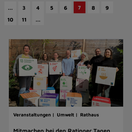
…
7
3
4
5
6
8
9
…
10
11
Veranstaltungen |
Umwelt |
Rathaus
Mitmachen bei den Ratinger Tagen