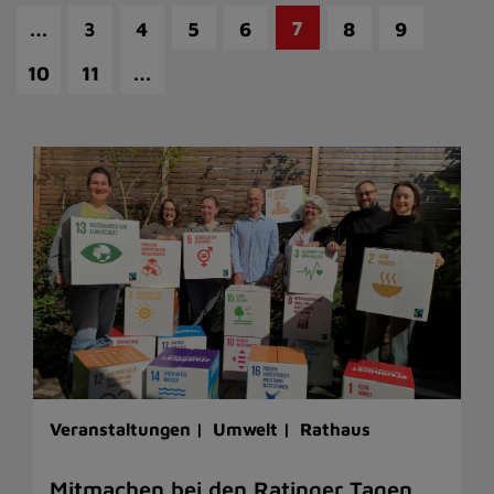
…
7
3
4
5
6
8
9
…
10
11
Veranstaltungen |
Umwelt |
Rathaus
Mitmachen bei den Ratinger Tagen