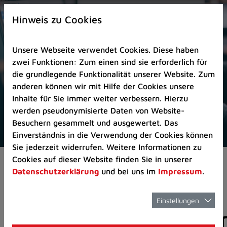
Zur
×
Startseite
Hinweis zu Cookies
(Schnelltaste
0)
Unsere Webseite verwendet Cookies. Diese haben
Zum
zwei Funktionen: Zum einen sind sie erforderlich für
Seitenanfang
die grundlegende Funktionalität unserer Website. Zum
springen
anderen können wir mit Hilfe der Cookies unsere
(Schnelltaste
Inhalte für Sie immer weiter verbessern. Hierzu
A)
werden pseudonymisierte Daten von Website-
Zur
Besuchern gesammelt und ausgewertet. Das
Navigation/Menü
Einverständnis in die Verwendung der Cookies können
springen
Sie jederzeit widerrufen. Weitere Informationen zu
(Schnelltaste
Cookies auf dieser Website finden Sie in unserer
Aktuelles
Pressemitteilungen
M)
Datenschutzerklärung
und bei uns im
Impressum
.
Zur
Suche
springen
Einstellungen
Pressemitteilunge
(Schnelltaste
8)