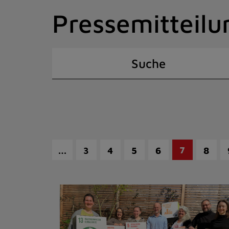
Zum
Pressemitteilu
Inhalt
springen
(Schnelltaste
I)
Suche
…
7
3
4
5
6
8