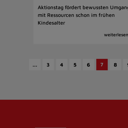
Aktionstag fördert bewussten Umgan
mit Ressourcen schon im frühen
Kindesalter
…
7
3
4
5
6
8