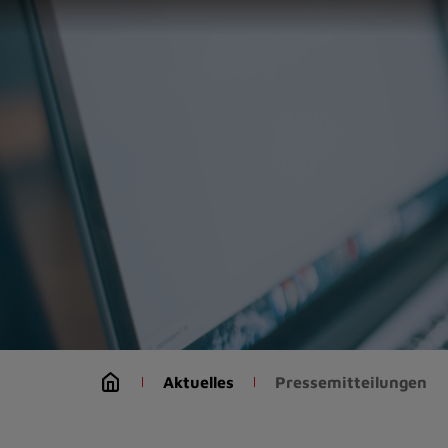
Zur
Startseite
(Schnelltaste
0)
Zum
Seitenanfang
springen
(Schnelltaste
A)
Zur
Navigation/Menü
springen
(Schnelltaste
M)
Zur
Suche
Aktuelles
Pressemitteilungen
springen
(Schnelltaste
8)