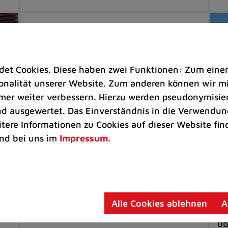
t Cookies. Diese haben zwei Funktionen: Zum einen s
nalität unserer Website. Zum anderen können wir mit
immer weiter verbessern. Hierzu werden pseudonymisie
 ausgewertet. Das Einverständnis in die Verwendung
itere Informationen zu Cookies auf dieser Website fin
nd bei uns im
Impressum
.
Freizeit |
Tourismus
Um
Ratingen ist Teil der neuen
Cr
l-
FrauenOrte-Radroute Rheinland
Be
Frauengeschichte auf 140 Kilometern
Pr
Alle Cookies ablehnen
A
/
mit dem Fahrrad entdecken
de
üb