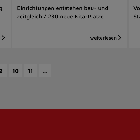
g
Einrichtungen entstehen bau- und
Vo
zeitgleich / 230 neue Kita-Plätze
St
…
9
10
11