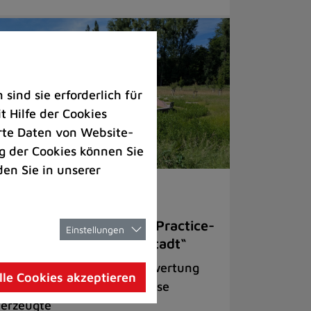
ind sie erforderlich für
 Hilfe der Cookies
rte Daten von Website-
 der Cookies können Sie
den Sie in unserer
welt |
Rathaus |
Freizeit
omfordwiesen als Best-Practice-
Einstellungen
ispiel für „Grün in die Stadt“
ojekt zur ökologischen Aufwertung
lle Cookies akzeptieren
r einst artenarmen Fettwiese
erzeugte