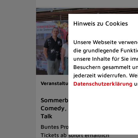
Hinweis zu Cookies
Unsere Webseite verwende
die grundlegende Funktio
unsere Inhalte für Sie 
Besuchern gesammelt und
jederzeit widerrufen. We
Datenschutzerklärung
u
Veranstaltungen |
Kunst & Kultur
Sommerbühne trumpft auf mit
Comedy, Musik und einem Fußbal
Talk
Buntes Programm an der Seeterrasse 
Tickets ab sofort erhältlich