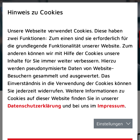
Zur
×
Startseite
Hinweis zu Cookies
(Schnelltaste
0)
Unsere Webseite verwendet Cookies. Diese haben
Zum
zwei Funktionen: Zum einen sind sie erforderlich für
Seitenanfang
die grundlegende Funktionalität unserer Website. Zum
springen
anderen können wir mit Hilfe der Cookies unsere
(Schnelltaste
Inhalte für Sie immer weiter verbessern. Hierzu
A)
werden pseudonymisierte Daten von Website-
Zur
Besuchern gesammelt und ausgewertet. Das
Navigation/Menü
Einverständnis in die Verwendung der Cookies können
springen
Sie jederzeit widerrufen. Weitere Informationen zu
(Schnelltaste
Cookies auf dieser Website finden Sie in unserer
Aktuelles
Pressemitteilungen
M)
Datenschutzerklärung
und bei uns im
Impressum
.
Zur
Suche
springen
Einstellungen
Pressemitteilunge
(Schnelltaste
8)