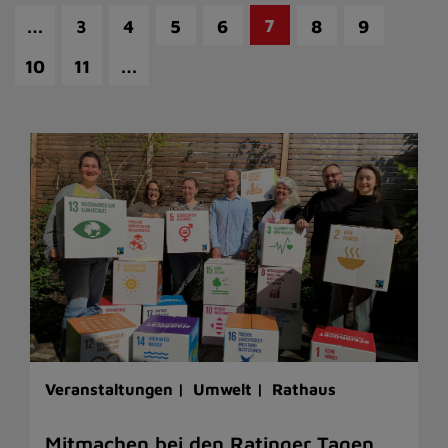
…
7
3
4
5
6
8
9
…
10
11
Veranstaltungen |
Umwelt |
Rathaus
Mitmachen bei den Ratinger Tagen