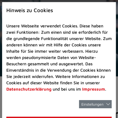
Zur
×
Startseite
Hinweis zu Cookies
(Schnelltaste
0)
Unsere Webseite verwendet Cookies. Diese haben
Zum
zwei Funktionen: Zum einen sind sie erforderlich für
Seitenanfang
die grundlegende Funktionalität unserer Website. Zum
springen
anderen können wir mit Hilfe der Cookies unsere
(Schnelltaste
Inhalte für Sie immer weiter verbessern. Hierzu
A)
werden pseudonymisierte Daten von Website-
Zur
Besuchern gesammelt und ausgewertet. Das
Navigation/Menü
Einverständnis in die Verwendung der Cookies können
springen
Sie jederzeit widerrufen. Weitere Informationen zu
(Schnelltaste
Cookies auf dieser Website finden Sie in unserer
Aktuelles
Pressemitteilungen
M)
Datenschutzerklärung
und bei uns im
Impressum
.
Zur
Suche
springen
Einstellungen
Pressemitteilunge
(Schnelltaste
8)