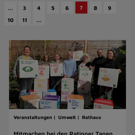
…
7
3
4
5
6
8
9
…
10
11
Veranstaltungen |
Umwelt |
Rathaus
Mitmachen bei den Ratinger Tagen