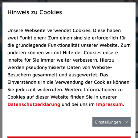
Zur
×
Startseite
Hinweis zu Cookies
(Schnelltaste
0)
Unsere Webseite verwendet Cookies. Diese haben
Zum
zwei Funktionen: Zum einen sind sie erforderlich für
Seitenanfang
die grundlegende Funktionalität unserer Website. Zum
springen
anderen können wir mit Hilfe der Cookies unsere
(Schnelltaste
Inhalte für Sie immer weiter verbessern. Hierzu
A)
werden pseudonymisierte Daten von Website-
Zur
Besuchern gesammelt und ausgewertet. Das
Navigation/Menü
Einverständnis in die Verwendung der Cookies können
springen
Sie jederzeit widerrufen. Weitere Informationen zu
(Schnelltaste
Cookies auf dieser Website finden Sie in unserer
Aktuelles
Pressemitteilungen
M)
Datenschutzerklärung
und bei uns im
Impressum
.
Zur
Suche
springen
Einstellungen
Pressemitteilunge
(Schnelltaste
8)