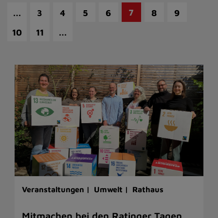
…
7
3
4
5
6
8
9
…
10
11
Veranstaltungen |
Umwelt |
Rathaus
Mitmachen bei den Ratinger Tagen