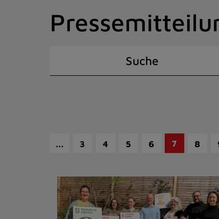
Zum
Pressemitteilu
Inhalt
springen
(Schnelltaste
I)
Suche
…
7
3
4
5
6
8