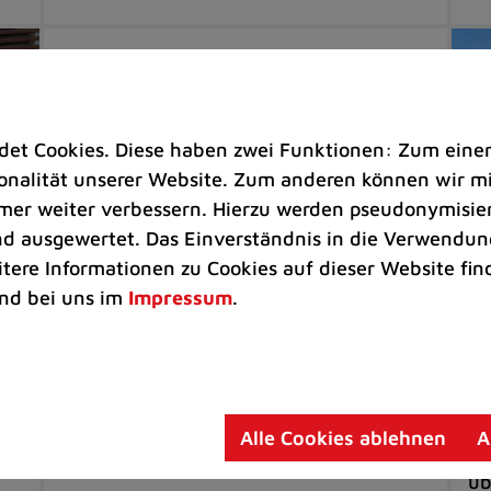
t Cookies. Diese haben zwei Funktionen: Zum einen s
nalität unserer Website. Zum anderen können wir mit
immer weiter verbessern. Hierzu werden pseudonymisie
 ausgewertet. Das Einverständnis in die Verwendung
itere Informationen zu Cookies auf dieser Website fin
nd bei uns im
Impressum
.
Freizeit |
Tourismus
Um
Ratingen ist Teil der neuen
Cr
l-
FrauenOrte-Radroute Rheinland
Be
Frauengeschichte auf 140 Kilometern
Pr
Alle Cookies ablehnen
A
/
mit dem Fahrrad entdecken
de
üb