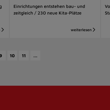
g
Einrichtungen entstehen bau- und
Vo
zeitgleich / 230 neue Kita-Plätze
St
…
9
10
11