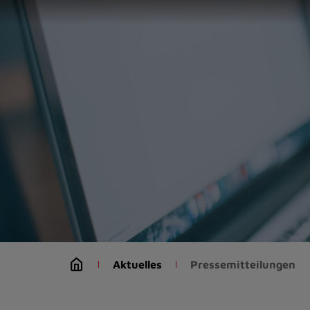
Zur
Startseite
(Schnelltaste
0)
Zum
Seitenanfang
springen
(Schnelltaste
A)
Zur
Navigation/Menü
springen
(Schnelltaste
M)
Zur
Suche
Aktuelles
Pressemitteilungen
springen
(Schnelltaste
8)