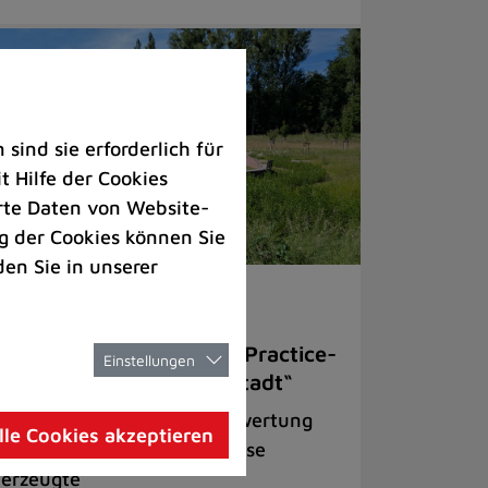
ind sie erforderlich für
 Hilfe der Cookies
rte Daten von Website-
 der Cookies können Sie
den Sie in unserer
welt |
Rathaus |
Freizeit
omfordwiesen als Best-Practice-
Einstellungen
ispiel für „Grün in die Stadt“
ojekt zur ökologischen Aufwertung
lle Cookies akzeptieren
r einst artenarmen Fettwiese
erzeugte