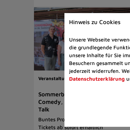
Hinweis zu Cookies
Unsere Webseite verwende
die grundlegende Funktio
unsere Inhalte für Sie 
Besuchern gesammelt und
jederzeit widerrufen. We
Datenschutzerklärung
u
Veranstaltungen |
Kunst & Kultur
Sommerbühne trumpft auf mit
Comedy, Musik und einem Fußbal
Talk
Buntes Programm an der Seeterrasse 
Tickets ab sofort erhältlich