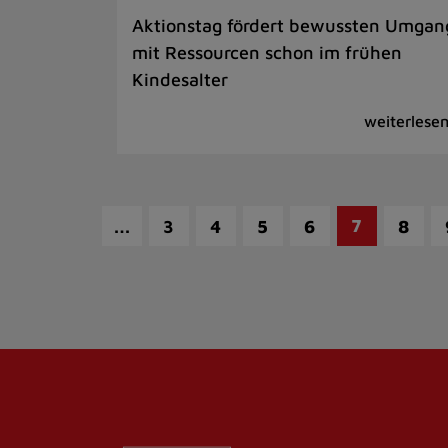
Aktionstag fördert bewussten Umgan
mit Ressourcen schon im frühen
Kindesalter
…
7
3
4
5
6
8