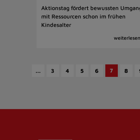
Aktionstag fördert bewussten Umgan
mit Ressourcen schon im frühen
Kindesalter
…
7
3
4
5
6
8