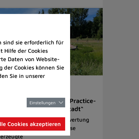
ind sie erforderlich für
 Hilfe der Cookies
rte Daten von Website-
 der Cookies können Sie
den Sie in unserer
welt |
Rathaus |
Freizeit
omfordwiesen als Best-Practice-
Einstellungen
ispiel für „Grün in die Stadt“
ojekt zur ökologischen Aufwertung
lle Cookies akzeptieren
r einst artenarmen Fettwiese
erzeugte