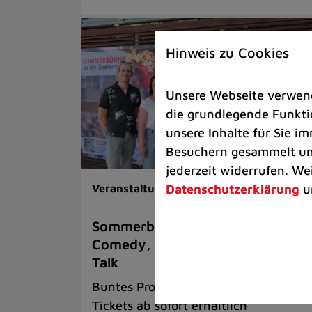
Hinweis zu Cookies
Unsere Webseite verwende
die grundlegende Funktio
unsere Inhalte für Sie 
Besuchern gesammelt und
jederzeit widerrufen. We
Datenschutzerklärung
u
Veranstaltungen |
Kunst & Kultur
Sommerbühne trumpft auf mit
Comedy, Musik und einem Fußbal
Talk
Buntes Programm an der Seeterrasse 
Tickets ab sofort erhältlich