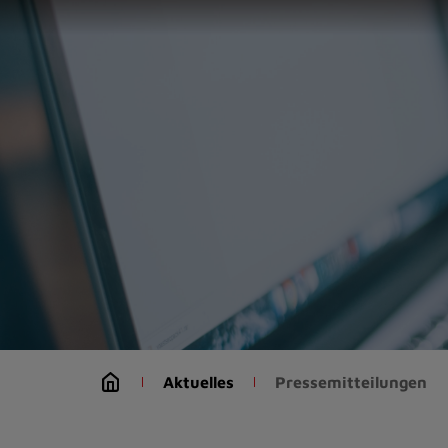
Zur
Startseite
(Schnelltaste
0)
Zum
Seitenanfang
springen
(Schnelltaste
A)
Zur
Navigation/Menü
springen
(Schnelltaste
M)
Zur
Suche
Aktuelles
Pressemitteilungen
springen
(Schnelltaste
8)