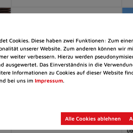
t Cookies. Diese haben zwei Funktionen: Zum einen s
nalität unserer Website. Zum anderen können wir mit
immer weiter verbessern. Hierzu werden pseudonymisie
 ausgewertet. Das Einverständnis in die Verwendung
itere Informationen zu Cookies auf dieser Website fin
nd bei uns im
Impressum
.
Freizeit |
Tourismus
Um
Ratingen ist Teil der neuen
Cr
l-
FrauenOrte-Radroute Rheinland
Be
Frauengeschichte auf 140 Kilometern
Pr
Alle Cookies ablehnen
A
/
mit dem Fahrrad entdecken
de
üb