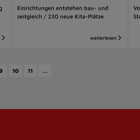
g
Einrichtungen entstehen bau- und
Vo
zeitgleich / 230 neue Kita-Plätze
St
…
9
10
11