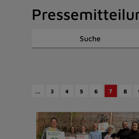
Zum
Pressemitteilu
Inhalt
springen
(Schnelltaste
I)
Suche
…
7
3
4
5
6
8