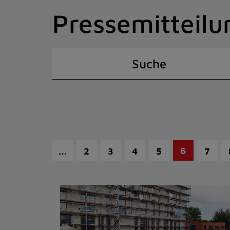
Zum
Pressemitteilu
Inhalt
springen
(Schnelltaste
I)
Suche
…
6
2
3
4
5
7