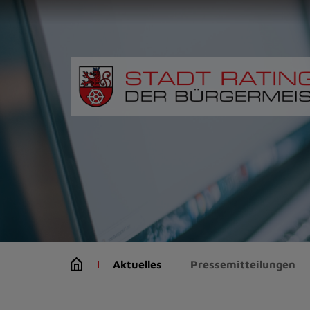
Zur
Startseite
(Schnelltaste
0)
Zum
Seitenanfang
springen
(Schnelltaste
A)
Zur
Navigation/Menü
springen
(Schnelltaste
M)
Zur
Suche
Aktuelles
Pressemitteilungen
springen
(Schnelltaste
8)