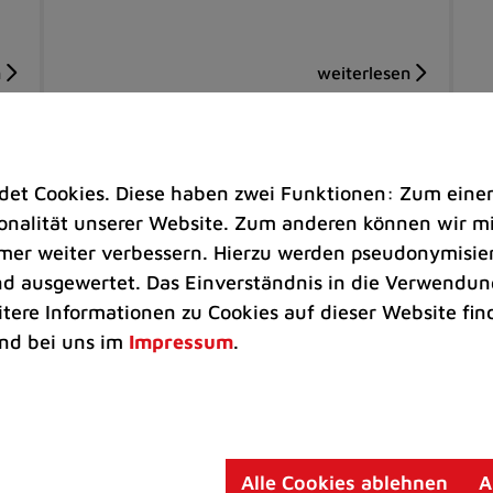
t Cookies. Diese haben zwei Funktionen: Zum einen s
nalität unserer Website. Zum anderen können wir mit
immer weiter verbessern. Hierzu werden pseudonymisie
 ausgewertet. Das Einverständnis in die Verwendung
itere Informationen zu Cookies auf dieser Website fin
nd bei uns im
Impressum
.
Kinder & Jugend |
Freizeit
So
adt
Freie Plätze in den Sommerferien
ZU
für Spätanmelder
Ei
Alle Cookies ablehnen
A