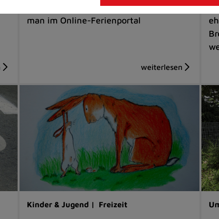
nen
Gesamtübersicht der Angebote findet
Bi
man im Online-Ferienportal
eh
Br
we
Kinder & Jugend |
Freizeit
Um