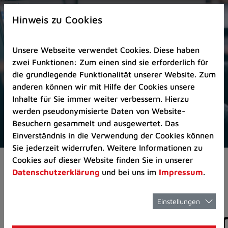
Zur
×
Startseite
Hinweis zu Cookies
(Schnelltaste
0)
Unsere Webseite verwendet Cookies. Diese haben
Zum
zwei Funktionen: Zum einen sind sie erforderlich für
Seitenanfang
die grundlegende Funktionalität unserer Website. Zum
springen
anderen können wir mit Hilfe der Cookies unsere
(Schnelltaste
Inhalte für Sie immer weiter verbessern. Hierzu
A)
werden pseudonymisierte Daten von Website-
Zur
Besuchern gesammelt und ausgewertet. Das
Navigation/Menü
Einverständnis in die Verwendung der Cookies können
springen
Sie jederzeit widerrufen. Weitere Informationen zu
(Schnelltaste
Cookies auf dieser Website finden Sie in unserer
Aktuelles
Pressemitteilungen
M)
Datenschutzerklärung
und bei uns im
Impressum
.
Zur
Suche
springen
Einstellungen
Pressemitteilunge
(Schnelltaste
8)