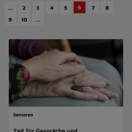
…
6
2
3
4
5
7
8
…
9
10
Senioren
Zeit für Gespräche und