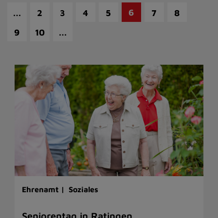
…
6
2
3
4
5
7
8
…
9
10
Ehrenamt |
Soziales
Seniorentag in Ratingen