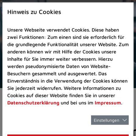
Zur
×
Startseite
Hinweis zu Cookies
(Schnelltaste
0)
Unsere Webseite verwendet Cookies. Diese haben
Zum
zwei Funktionen: Zum einen sind sie erforderlich für
Seitenanfang
die grundlegende Funktionalität unserer Website. Zum
springen
anderen können wir mit Hilfe der Cookies unsere
(Schnelltaste
Inhalte für Sie immer weiter verbessern. Hierzu
A)
werden pseudonymisierte Daten von Website-
Zur
Besuchern gesammelt und ausgewertet. Das
Navigation/Menü
Einverständnis in die Verwendung der Cookies können
springen
Sie jederzeit widerrufen. Weitere Informationen zu
(Schnelltaste
Cookies auf dieser Website finden Sie in unserer
Aktuelles
Pressemitteilungen
M)
Datenschutzerklärung
und bei uns im
Impressum
.
Zur
Suche
springen
Einstellungen
Pressemitteilunge
(Schnelltaste
8)