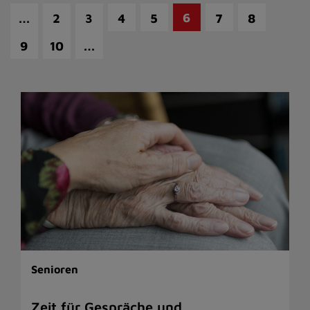
…
6
2
3
4
5
7
8
…
9
10
Senioren
Zeit für Gespräche und