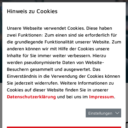
Zur
×
Startseite
Hinweis zu Cookies
(Schnelltaste
0)
Unsere Webseite verwendet Cookies. Diese haben
Zum
zwei Funktionen: Zum einen sind sie erforderlich für
Seitenanfang
die grundlegende Funktionalität unserer Website. Zum
springen
anderen können wir mit Hilfe der Cookies unsere
(Schnelltaste
Inhalte für Sie immer weiter verbessern. Hierzu
A)
werden pseudonymisierte Daten von Website-
Zur
Besuchern gesammelt und ausgewertet. Das
Navigation/Menü
Einverständnis in die Verwendung der Cookies können
springen
Sie jederzeit widerrufen. Weitere Informationen zu
(Schnelltaste
Cookies auf dieser Website finden Sie in unserer
Aktuelles
Pressemitteilungen
M)
Datenschutzerklärung
und bei uns im
Impressum
.
Zur
Suche
springen
Einstellungen
Pressemitteilunge
(Schnelltaste
8)