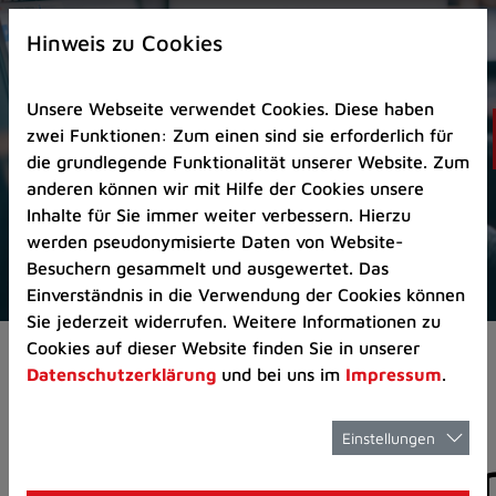
Zur
×
Startseite
Hinweis zu Cookies
(Schnelltaste
0)
Unsere Webseite verwendet Cookies. Diese haben
Zum
zwei Funktionen: Zum einen sind sie erforderlich für
Seitenanfang
die grundlegende Funktionalität unserer Website. Zum
springen
anderen können wir mit Hilfe der Cookies unsere
(Schnelltaste
Inhalte für Sie immer weiter verbessern. Hierzu
A)
werden pseudonymisierte Daten von Website-
Zur
Besuchern gesammelt und ausgewertet. Das
Navigation/Menü
Einverständnis in die Verwendung der Cookies können
springen
Sie jederzeit widerrufen. Weitere Informationen zu
(Schnelltaste
Cookies auf dieser Website finden Sie in unserer
Aktuelles
Pressemitteilungen
M)
Datenschutzerklärung
und bei uns im
Impressum
.
Zur
Suche
springen
Einstellungen
Pressemitteilunge
(Schnelltaste
8)