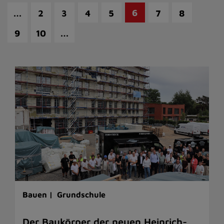
…
6
2
3
4
5
7
8
…
9
10
Bauen |
Grundschule
Der Baukörper der neuen Heinrich-