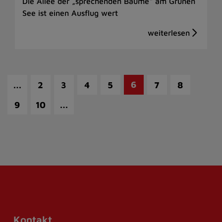
Die Allee der „sprechenden Bäume“ am Grünen
See ist einen Ausflug wert
…
6
2
3
4
5
7
8
…
9
10
Kontakt