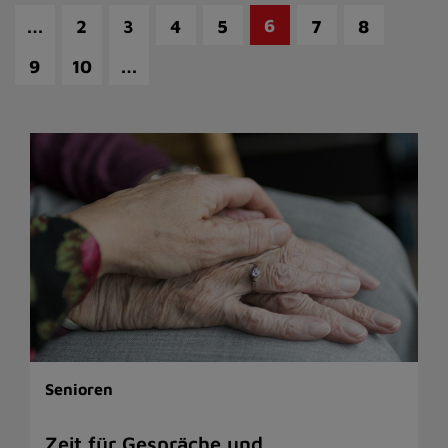
…
6
2
3
4
5
7
8
…
9
10
Senioren
Zeit für Gespräche und