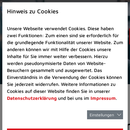
Zur
×
Startseite
Hinweis zu Cookies
(Schnelltaste
0)
Unsere Webseite verwendet Cookies. Diese haben
Zum
zwei Funktionen: Zum einen sind sie erforderlich für
Seitenanfang
die grundlegende Funktionalität unserer Website. Zum
springen
anderen können wir mit Hilfe der Cookies unsere
(Schnelltaste
Inhalte für Sie immer weiter verbessern. Hierzu
A)
werden pseudonymisierte Daten von Website-
Zur
Besuchern gesammelt und ausgewertet. Das
Navigation/Menü
Einverständnis in die Verwendung der Cookies können
springen
Sie jederzeit widerrufen. Weitere Informationen zu
(Schnelltaste
Cookies auf dieser Website finden Sie in unserer
Aktuelles
Pressemitteilungen
M)
Datenschutzerklärung
und bei uns im
Impressum
.
Zur
Suche
springen
Einstellungen
Pressemitteilunge
(Schnelltaste
8)