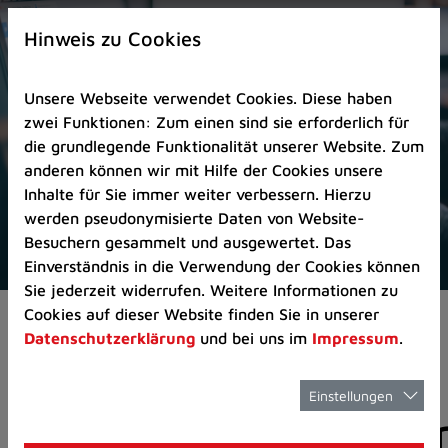
Zur
×
Startseite
Hinweis zu Cookies
(Schnelltaste
0)
Unsere Webseite verwendet Cookies. Diese haben
Zum
zwei Funktionen: Zum einen sind sie erforderlich für
Seitenanfang
die grundlegende Funktionalität unserer Website. Zum
springen
anderen können wir mit Hilfe der Cookies unsere
(Schnelltaste
Inhalte für Sie immer weiter verbessern. Hierzu
A)
werden pseudonymisierte Daten von Website-
Zur
Besuchern gesammelt und ausgewertet. Das
Navigation/Menü
Einverständnis in die Verwendung der Cookies können
springen
Sie jederzeit widerrufen. Weitere Informationen zu
(Schnelltaste
Cookies auf dieser Website finden Sie in unserer
Aktuelles
Pressemitteilungen
M)
Datenschutzerklärung
und bei uns im
Impressum
.
Zur
Suche
springen
Einstellungen
Pressemitteilunge
(Schnelltaste
8)