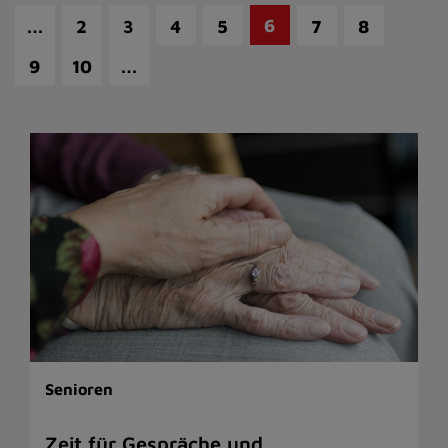
…
6
2
3
4
5
7
8
…
9
10
Senioren
Zeit für Gespräche und