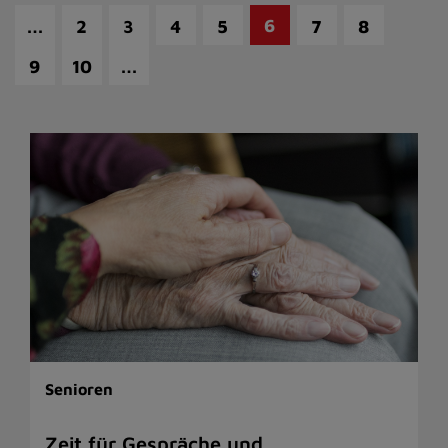
…
6
2
3
4
5
7
8
…
9
10
Senioren
Zeit für Gespräche und