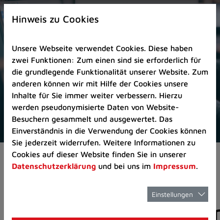
Zur
×
Startseite
Hinweis zu Cookies
(Schnelltaste
0)
Unsere Webseite verwendet Cookies. Diese haben
Zum
zwei Funktionen: Zum einen sind sie erforderlich für
Seitenanfang
die grundlegende Funktionalität unserer Website. Zum
springen
anderen können wir mit Hilfe der Cookies unsere
(Schnelltaste
Inhalte für Sie immer weiter verbessern. Hierzu
A)
werden pseudonymisierte Daten von Website-
Zur
Besuchern gesammelt und ausgewertet. Das
Navigation/Menü
Einverständnis in die Verwendung der Cookies können
springen
Sie jederzeit widerrufen. Weitere Informationen zu
(Schnelltaste
Cookies auf dieser Website finden Sie in unserer
Aktuelles
Pressemitteilungen
M)
Datenschutzerklärung
und bei uns im
Impressum
.
Zur
Suche
springen
Einstellungen
Pressemitteilunge
(Schnelltaste
8)