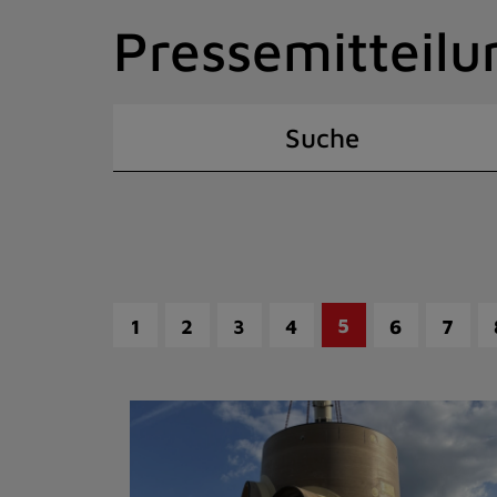
Zum
Pressemitteilu
Inhalt
springen
(Schnelltaste
I)
Suche
5
1
2
3
4
6
7