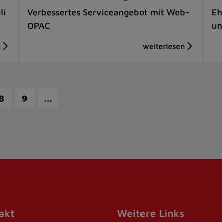
li
Verbessertes Serviceangebot mit Web-
Eh
OPAC
un
…
8
9
akt
Weitere Links