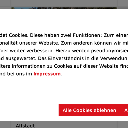
t Cookies. Diese haben zwei Funktionen: Zum einen s
nalität unserer Website. Zum anderen können wir mit
immer weiter verbessern. Hierzu werden pseudonymisie
 ausgewertet. Das Einverständnis in die Verwendung
itere Informationen zu Cookies auf dieser Website fin
nd bei uns im
Impressum
.
Bürgerservice |
Freizeit
Ve
Strandkörbe jetzt mit
S6
Jubiläumslogo
au
Alle Cookies ablehnen
A
Sitzgelegenheiten stehen jetzt wieder
Gr
an schönen Orten in der Ratinger
Altstadt