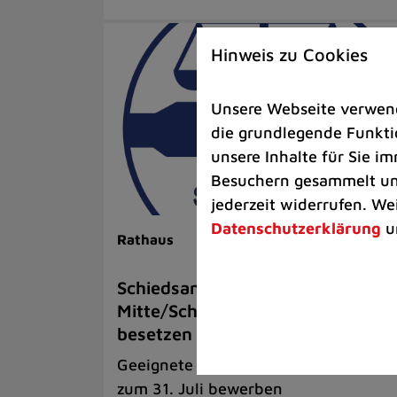
Hinweis zu Cookies
Unsere Webseite verwende
die grundlegende Funktio
unsere Inhalte für Sie 
Besuchern gesammelt und
jederzeit widerrufen. We
Datenschutzerklärung
u
Rathaus
Schiedsamt für den Bezirk
Mitte/Schwarzbach neu zu
besetzen
Geeignete Personen können sich bis
zum 31. Juli bewerben