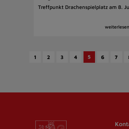
Treffpunkt Drachenspielplatz am 8. Ju
5
1
2
3
4
6
7
Kont