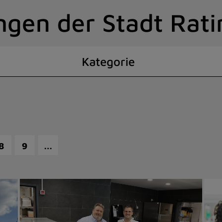
ngen der Stadt Rat
Kategorie
…
8
9