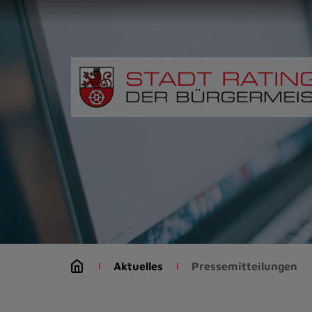
Zur
Startseite
(Schnelltaste
0)
Zum
Seitenanfang
springen
(Schnelltaste
A)
Zur
Navigation/Menü
springen
(Schnelltaste
M)
Zur
Suche
Aktuelles
Pressemitteilungen
springen
(Schnelltaste
8)