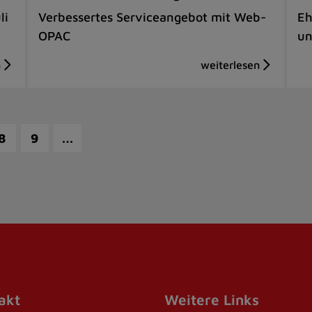
li
Verbessertes Serviceangebot mit Web-
Eh
OPAC
un
…
8
9
akt
Weitere Links