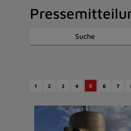
Zum
Pressemitteilu
Inhalt
springen
(Schnelltaste
I)
Suche
5
1
2
3
4
6
7