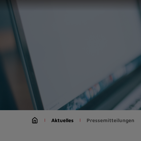
Zur
Startseite
(Schnelltaste
0)
Zum
Seitenanfang
springen
(Schnelltaste
A)
Zur
Navigation/Menü
springen
(Schnelltaste
M)
Zur
Suche
Aktuelles
Pressemitteilungen
springen
(Schnelltaste
8)