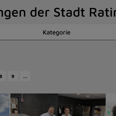
ngen der Stadt Rat
Kategorie
…
8
9