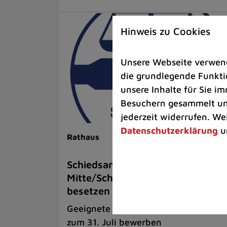
Hinweis zu Cookies
Unsere Webseite verwende
die grundlegende Funktio
unsere Inhalte für Sie 
Besuchern gesammelt und
jederzeit widerrufen. We
Datenschutzerklärung
u
Rathaus
Schiedsamt für den Bezirk
Mitte/Schwarzbach neu zu
besetzen
Geeignete Personen können sich bis
zum 31. Juli bewerben