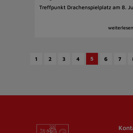
Treffpunkt Drachenspielplatz am 8. Ju
5
1
2
3
4
6
7
Kont