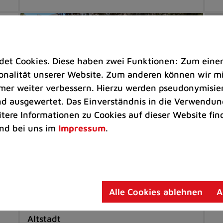
t Cookies. Diese haben zwei Funktionen: Zum einen s
nalität unserer Website. Zum anderen können wir mit
immer weiter verbessern. Hierzu werden pseudonymisie
 ausgewertet. Das Einverständnis in die Verwendung
itere Informationen zu Cookies auf dieser Website fin
nd bei uns im
Impressum
.
Bürgerservice |
Freizeit
Ve
Strandkörbe jetzt mit
S6
Jubiläumslogo
au
Alle Cookies ablehnen
A
Sitzgelegenheiten stehen jetzt wieder
Gr
an schönen Orten in der Ratinger
Altstadt