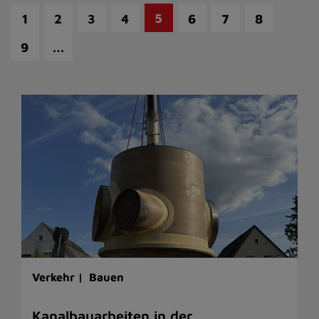
5
1
2
3
4
6
7
8
…
9
Verkehr |
Bauen
Kanalbauarbeiten in der