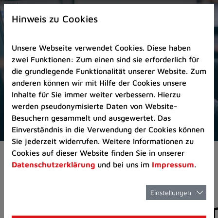
Zur
×
Startseite
Hinweis zu Cookies
(Schnelltaste
0)
Unsere Webseite verwendet Cookies. Diese haben
Zum
zwei Funktionen: Zum einen sind sie erforderlich für
Seitenanfang
die grundlegende Funktionalität unserer Website. Zum
springen
anderen können wir mit Hilfe der Cookies unsere
(Schnelltaste
Inhalte für Sie immer weiter verbessern. Hierzu
A)
werden pseudonymisierte Daten von Website-
Zur
Besuchern gesammelt und ausgewertet. Das
Navigation/Menü
Einverständnis in die Verwendung der Cookies können
springen
Sie jederzeit widerrufen. Weitere Informationen zu
(Schnelltaste
Cookies auf dieser Website finden Sie in unserer
Aktuelles
Pressemitteilungen
M)
Datenschutzerklärung
und bei uns im
Impressum
.
Zur
Suche
springen
Einstellungen
Pressemitteilunge
(Schnelltaste
8)