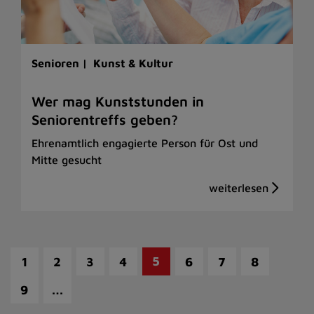
Senioren |
Kunst & Kultur
Wer mag Kunststunden in
Seniorentreffs geben?
Ehrenamtlich engagierte Person für Ost und
Mitte gesucht
5
1
2
3
4
6
7
8
…
9