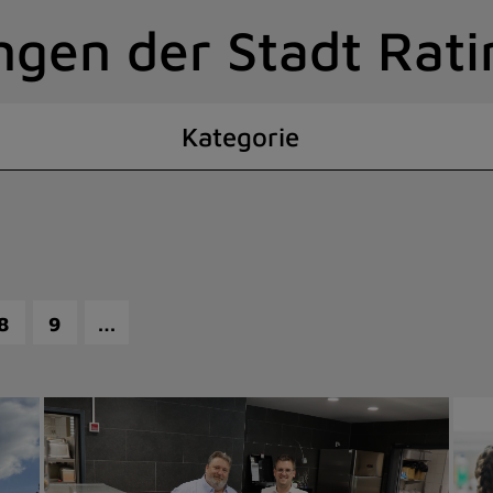
ngen der Stadt Rat
Kategorie
…
8
9