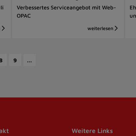
li
Verbessertes Serviceangebot mit Web-
Eh
OPAC
un
…
8
9
akt
Weitere Links