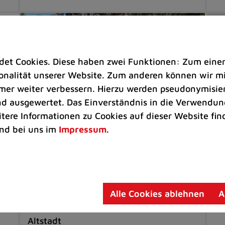
t Cookies. Diese haben zwei Funktionen: Zum einen s
nalität unserer Website. Zum anderen können wir mit
immer weiter verbessern. Hierzu werden pseudonymisie
 ausgewertet. Das Einverständnis in die Verwendung
itere Informationen zu Cookies auf dieser Website fin
nd bei uns im
Impressum
.
Bürgerservice |
Freizeit
Ve
Strandkörbe jetzt mit
S6
Jubiläumslogo
au
Alle Cookies ablehnen
A
Sitzgelegenheiten stehen jetzt wieder
Gr
an schönen Orten in der Ratinger
Altstadt