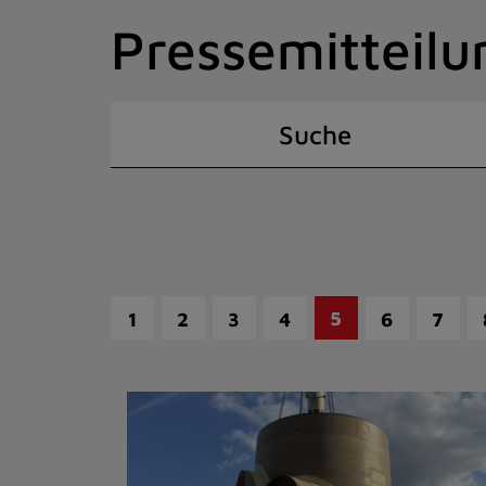
Zum
Pressemitteilu
Inhalt
springen
(Schnelltaste
I)
Suche
5
1
2
3
4
6
7