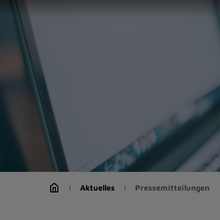
Zur
Startseite
(Schnelltaste
0)
Zum
Seitenanfang
springen
(Schnelltaste
A)
Zur
Navigation/Menü
springen
(Schnelltaste
M)
Zur
Suche
Aktuelles
Pressemitteilungen
springen
(Schnelltaste
8)