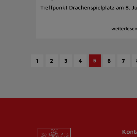
Treffpunkt Drachenspielplatz am 8. Ju
5
1
2
3
4
6
7
Kont