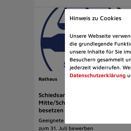
Hinweis zu Cookies
Unsere Webseite verwende
die grundlegende Funktio
unsere Inhalte für Sie 
Besuchern gesammelt und
jederzeit widerrufen. We
Datenschutzerklärung
u
Rathaus
Schiedsamt für den Bezirk
Mitte/Schwarzbach neu zu
besetzen
Geeignete Personen können sich bis
zum 31. Juli bewerben