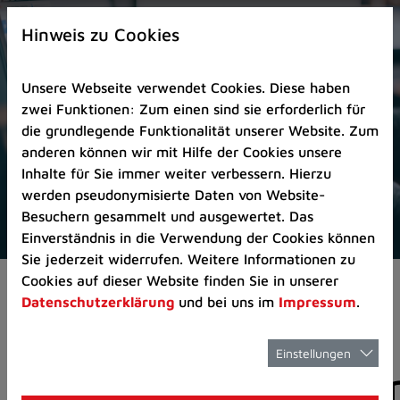
Zur
×
Startseite
Hinweis zu Cookies
(Schnelltaste
0)
Unsere Webseite verwendet Cookies. Diese haben
Zum
zwei Funktionen: Zum einen sind sie erforderlich für
Seitenanfang
die grundlegende Funktionalität unserer Website. Zum
springen
anderen können wir mit Hilfe der Cookies unsere
(Schnelltaste
Inhalte für Sie immer weiter verbessern. Hierzu
A)
werden pseudonymisierte Daten von Website-
Zur
Besuchern gesammelt und ausgewertet. Das
Navigation/Menü
Einverständnis in die Verwendung der Cookies können
springen
Sie jederzeit widerrufen. Weitere Informationen zu
(Schnelltaste
Cookies auf dieser Website finden Sie in unserer
Aktuelles
Pressemitteilungen
M)
Datenschutzerklärung
und bei uns im
Impressum
.
Zur
Suche
springen
Einstellungen
Pressemitteilunge
(Schnelltaste
8)