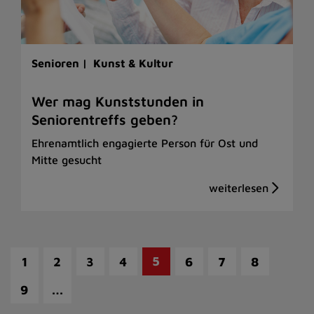
Senioren |
Kunst & Kultur
Wer mag Kunststunden in
Seniorentreffs geben?
Ehrenamtlich engagierte Person für Ost und
Mitte gesucht
5
1
2
3
4
6
7
8
…
9