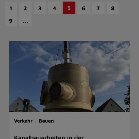
5
1
2
3
4
6
7
8
…
9
Verkehr |
Bauen
Kanalbauarbeiten in der