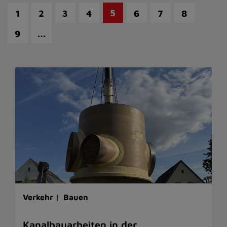
5
1
2
3
4
6
7
8
…
9
Verkehr |
Bauen
Kanalbauarbeiten in der