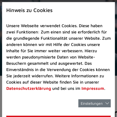
Zur
×
Startseite
Hinweis zu Cookies
(Schnelltaste
0)
Unsere Webseite verwendet Cookies. Diese haben
Zum
zwei Funktionen: Zum einen sind sie erforderlich für
Seitenanfang
die grundlegende Funktionalität unserer Website. Zum
springen
anderen können wir mit Hilfe der Cookies unsere
(Schnelltaste
Inhalte für Sie immer weiter verbessern. Hierzu
A)
werden pseudonymisierte Daten von Website-
Zur
Besuchern gesammelt und ausgewertet. Das
Navigation/Menü
Einverständnis in die Verwendung der Cookies können
springen
Sie jederzeit widerrufen. Weitere Informationen zu
(Schnelltaste
Cookies auf dieser Website finden Sie in unserer
Aktuelles
Pressemitteilungen
M)
Datenschutzerklärung
und bei uns im
Impressum
.
Zur
Suche
springen
Einstellungen
Pressemitteilunge
(Schnelltaste
8)