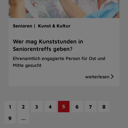
Senioren |
Kunst & Kultur
Wer mag Kunststunden in
Seniorentreffs geben?
Ehrenamtlich engagierte Person für Ost und
Mitte gesucht
5
1
2
3
4
6
7
8
…
9