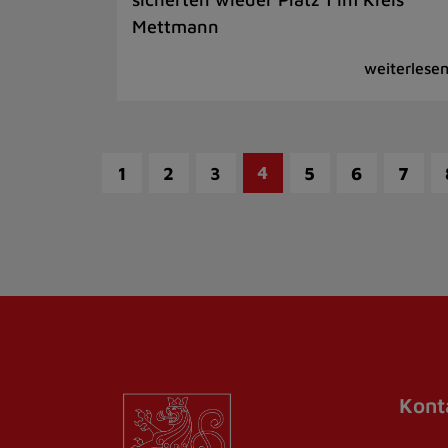
Mettmann
4
1
2
3
5
6
7
Kont