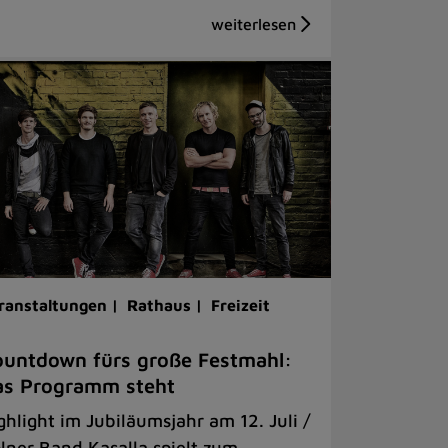
ranstaltungen |
Rathaus |
Freizeit
untdown fürs große Festmahl:
as Programm steht
ghlight im Jubiläumsjahr am 12. Juli /
lner Band Kasalla spielt zum