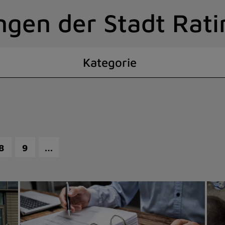
ngen der Stadt Rat
Kategorie
…
8
9