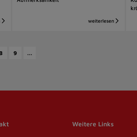
kr
…
8
9
akt
Weitere Links