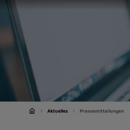
Zur
Startseite
(Schnelltaste
0)
Zum
Seitenanfang
springen
(Schnelltaste
A)
Zur
Navigation/Menü
springen
(Schnelltaste
M)
Zur
Suche
Aktuelles
Pressemitteilungen
springen
(Schnelltaste
8)