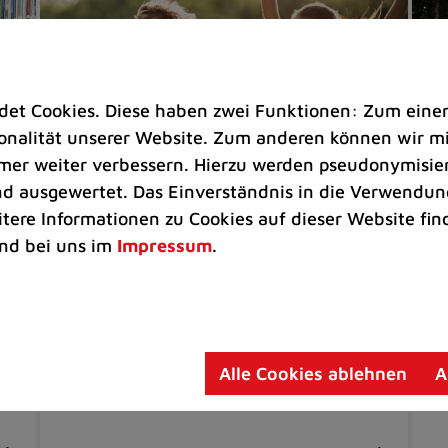
t Cookies. Diese haben zwei Funktionen: Zum einen s
nalität unserer Website. Zum anderen können wir mit
immer weiter verbessern. Hierzu werden pseudonymisie
 ausgewertet. Das Einverständnis in die Verwendung
itere Informationen zu Cookies auf dieser Website fin
nd bei uns im
Impressum
.
Kinder & Jugend |
Freizeit
Ra
Mit dem Ferienpass in die
Be
Sommerferien
Tu
iv
Heft mit Gutscheinen und
Bu
Alle Cookies ablehnen
A
de
Ermäßigungen ab 6. Juli erhältlich
Hi