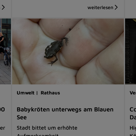
Umwelt |
Rathaus
Ve
00
Babykröten unterwegs am Blauen
Co
See
D
er
Stadt bittet um erhöhte
Hi
Aufmerksamkeit
Kö