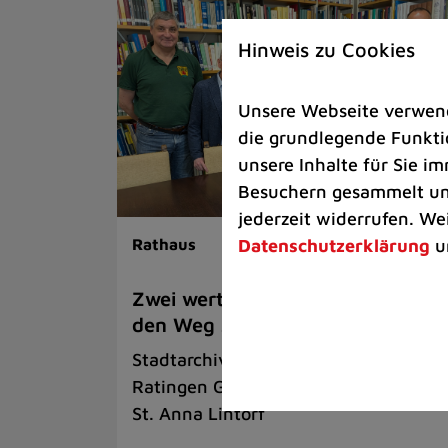
Hinweis zu Cookies
Unsere Webseite verwende
die grundlegende Funktio
unsere Inhalte für Sie 
Besuchern gesammelt und
jederzeit widerrufen. We
Datenschutzerklärung
u
Rathaus
Zwei wertvolle Archivalien finden
den Weg zurück nach Ratingen
Stadtarchiv Neuss übergab Stadtarch
Ratingen Gedenkbücher der Gemein
St. Anna Lintorf