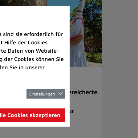
ind sie erforderlich für
 Hilfe der Cookies
rte Daten von Website-
 der Cookies können Sie
den Sie in unserer
thaus |
Freizeit
such aus Le Quesnoy bereicherte
Einstellungen
rmstraßenfest
nte Riesenfiguren waren der
lle Cookies akzeptieren
ngucker