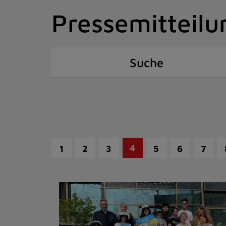
Zum
Pressemitteilu
Inhalt
springen
(Schnelltaste
I)
Suche
4
1
2
3
5
6
7