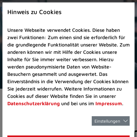
Zur
×
Startseite
Hinweis zu Cookies
(Schnelltaste
0)
Unsere Webseite verwendet Cookies. Diese haben
Zum
zwei Funktionen: Zum einen sind sie erforderlich für
Seitenanfang
die grundlegende Funktionalität unserer Website. Zum
springen
anderen können wir mit Hilfe der Cookies unsere
(Schnelltaste
Inhalte für Sie immer weiter verbessern. Hierzu
A)
werden pseudonymisierte Daten von Website-
Zur
Besuchern gesammelt und ausgewertet. Das
Navigation/Menü
Einverständnis in die Verwendung der Cookies können
springen
Sie jederzeit widerrufen. Weitere Informationen zu
(Schnelltaste
Cookies auf dieser Website finden Sie in unserer
Aktuelles
Pressemitteilungen
M)
Datenschutzerklärung
und bei uns im
Impressum
.
Zur
Suche
springen
Einstellungen
Pressemitteilunge
(Schnelltaste
8)