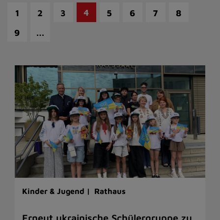
4
1
2
3
5
6
7
8
…
9
Kinder & Jugend |
Rathaus
Erneut ukrainische Schülergruppe zu