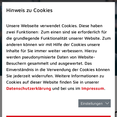
Zur
×
Startseite
Hinweis zu Cookies
(Schnelltaste
0)
Unsere Webseite verwendet Cookies. Diese haben
Zum
zwei Funktionen: Zum einen sind sie erforderlich für
Seitenanfang
die grundlegende Funktionalität unserer Website. Zum
springen
anderen können wir mit Hilfe der Cookies unsere
(Schnelltaste
Inhalte für Sie immer weiter verbessern. Hierzu
A)
werden pseudonymisierte Daten von Website-
Zur
Besuchern gesammelt und ausgewertet. Das
Navigation/Menü
Einverständnis in die Verwendung der Cookies können
springen
Sie jederzeit widerrufen. Weitere Informationen zu
(Schnelltaste
Cookies auf dieser Website finden Sie in unserer
Aktuelles
Pressemitteilungen
M)
Datenschutzerklärung
und bei uns im
Impressum
.
Zur
Suche
springen
Einstellungen
Pressemitteilunge
(Schnelltaste
8)