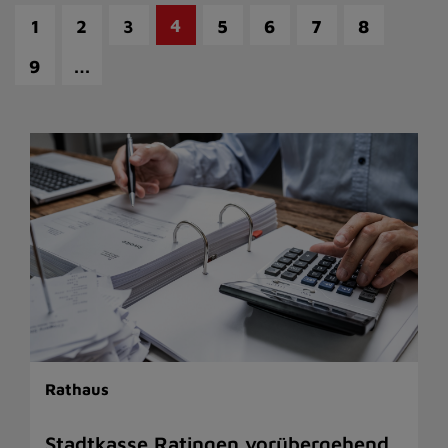
4
1
2
3
5
6
7
8
…
9
Rathaus
Stadtkasse Ratingen vorübergehend