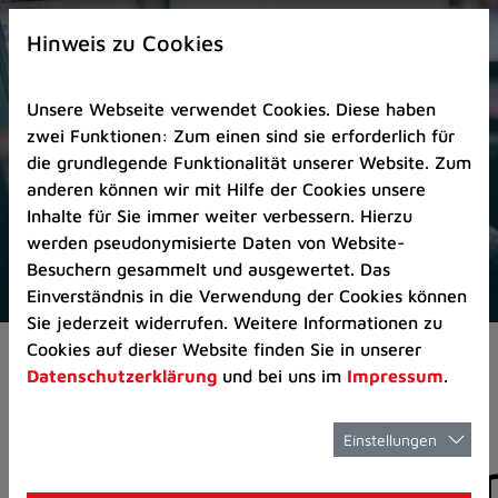
Zur
×
Startseite
Hinweis zu Cookies
(Schnelltaste
0)
Unsere Webseite verwendet Cookies. Diese haben
Zum
zwei Funktionen: Zum einen sind sie erforderlich für
Seitenanfang
die grundlegende Funktionalität unserer Website. Zum
springen
anderen können wir mit Hilfe der Cookies unsere
(Schnelltaste
Inhalte für Sie immer weiter verbessern. Hierzu
A)
werden pseudonymisierte Daten von Website-
Zur
Besuchern gesammelt und ausgewertet. Das
Navigation/Menü
Einverständnis in die Verwendung der Cookies können
springen
Sie jederzeit widerrufen. Weitere Informationen zu
(Schnelltaste
Cookies auf dieser Website finden Sie in unserer
Aktuelles
Pressemitteilungen
M)
Datenschutzerklärung
und bei uns im
Impressum
.
Zur
Suche
springen
Einstellungen
Pressemitteilunge
(Schnelltaste
8)