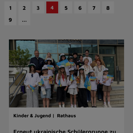
4
1
2
3
5
6
7
8
…
9
Kinder & Jugend |
Rathaus
Erneut ukrainische Schülergruppe zu