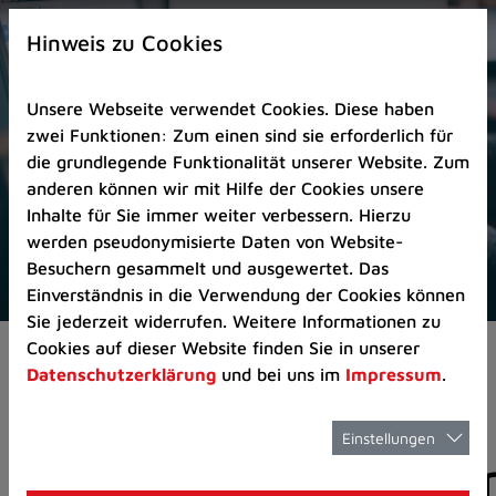
Zur
×
Startseite
Hinweis zu Cookies
(Schnelltaste
0)
Unsere Webseite verwendet Cookies. Diese haben
Zum
zwei Funktionen: Zum einen sind sie erforderlich für
Seitenanfang
die grundlegende Funktionalität unserer Website. Zum
springen
anderen können wir mit Hilfe der Cookies unsere
(Schnelltaste
Inhalte für Sie immer weiter verbessern. Hierzu
A)
werden pseudonymisierte Daten von Website-
Zur
Besuchern gesammelt und ausgewertet. Das
Navigation/Menü
Einverständnis in die Verwendung der Cookies können
springen
Sie jederzeit widerrufen. Weitere Informationen zu
(Schnelltaste
Cookies auf dieser Website finden Sie in unserer
Aktuelles
Pressemitteilungen
M)
Datenschutzerklärung
und bei uns im
Impressum
.
Zur
Suche
springen
Einstellungen
Pressemitteilunge
(Schnelltaste
8)