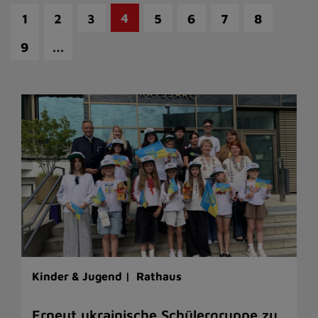
4
1
2
3
5
6
7
8
…
9
Kinder & Jugend |
Rathaus
Erneut ukrainische Schülergruppe zu