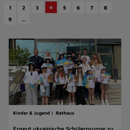
4
1
2
3
5
6
7
8
…
9
Kinder & Jugend |
Rathaus
Erneut ukrainische Schülergruppe zu