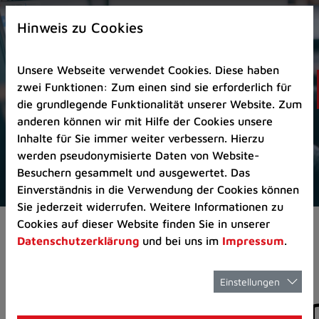
Zur
×
Startseite
Hinweis zu Cookies
(Schnelltaste
0)
Unsere Webseite verwendet Cookies. Diese haben
Zum
zwei Funktionen: Zum einen sind sie erforderlich für
Seitenanfang
die grundlegende Funktionalität unserer Website. Zum
springen
anderen können wir mit Hilfe der Cookies unsere
(Schnelltaste
Inhalte für Sie immer weiter verbessern. Hierzu
A)
werden pseudonymisierte Daten von Website-
Zur
Besuchern gesammelt und ausgewertet. Das
Navigation/Menü
Einverständnis in die Verwendung der Cookies können
springen
Sie jederzeit widerrufen. Weitere Informationen zu
(Schnelltaste
Cookies auf dieser Website finden Sie in unserer
Aktuelles
Pressemitteilungen
M)
Datenschutzerklärung
und bei uns im
Impressum
.
Zur
Suche
springen
Einstellungen
Pressemitteilunge
(Schnelltaste
8)