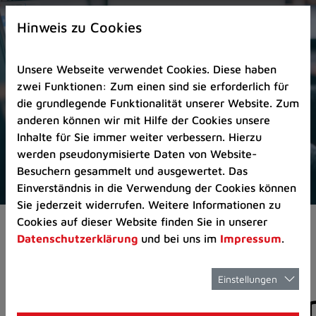
Zur
×
Startseite
Hinweis zu Cookies
(Schnelltaste
0)
Unsere Webseite verwendet Cookies. Diese haben
Zum
zwei Funktionen: Zum einen sind sie erforderlich für
Seitenanfang
die grundlegende Funktionalität unserer Website. Zum
springen
anderen können wir mit Hilfe der Cookies unsere
(Schnelltaste
Inhalte für Sie immer weiter verbessern. Hierzu
A)
werden pseudonymisierte Daten von Website-
Zur
Besuchern gesammelt und ausgewertet. Das
Navigation/Menü
Einverständnis in die Verwendung der Cookies können
springen
Sie jederzeit widerrufen. Weitere Informationen zu
(Schnelltaste
Cookies auf dieser Website finden Sie in unserer
Aktuelles
Pressemitteilungen
M)
Datenschutzerklärung
und bei uns im
Impressum
.
Zur
Suche
springen
Einstellungen
Pressemitteilunge
(Schnelltaste
8)