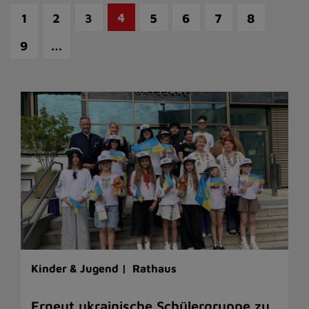
4
1
2
3
5
6
7
8
…
9
Kinder & Jugend |
Rathaus
Erneut ukrainische Schülergruppe zu