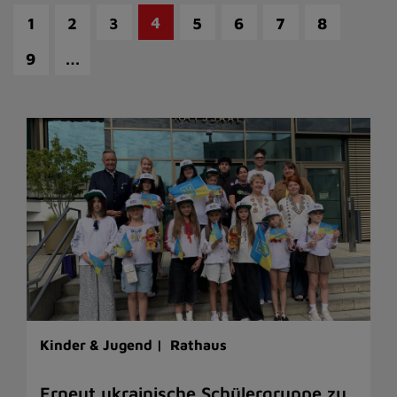
4
1
2
3
5
6
7
8
…
9
Kinder & Jugend |
Rathaus
Erneut ukrainische Schülergruppe zu