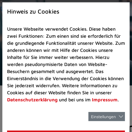
Zur
×
Startseite
Hinweis zu Cookies
(Schnelltaste
0)
Unsere Webseite verwendet Cookies. Diese haben
Zum
zwei Funktionen: Zum einen sind sie erforderlich für
Seitenanfang
die grundlegende Funktionalität unserer Website. Zum
springen
anderen können wir mit Hilfe der Cookies unsere
(Schnelltaste
Inhalte für Sie immer weiter verbessern. Hierzu
A)
werden pseudonymisierte Daten von Website-
Zur
Besuchern gesammelt und ausgewertet. Das
Navigation/Menü
Einverständnis in die Verwendung der Cookies können
springen
Sie jederzeit widerrufen. Weitere Informationen zu
(Schnelltaste
Cookies auf dieser Website finden Sie in unserer
Aktuelles
Pressemitteilungen
M)
Datenschutzerklärung
und bei uns im
Impressum
.
Zur
Suche
springen
Einstellungen
Pressemitteilunge
(Schnelltaste
8)