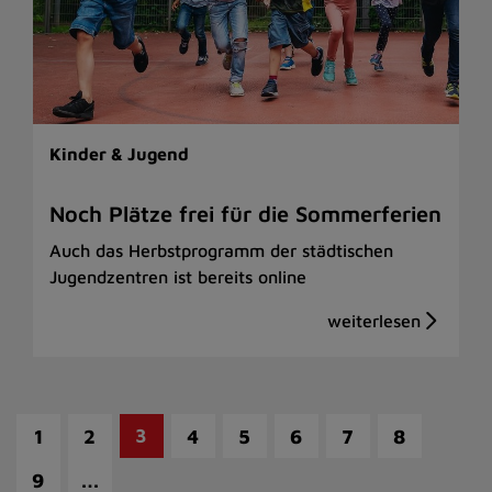
Kinder & Jugend
Noch Plätze frei für die Sommerferien
Auch das Herbstprogramm der städtischen
Jugendzentren ist bereits online
3
1
2
4
5
6
7
8
…
9