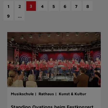
3
1
2
4
5
6
7
8
…
9
Musikschule |
Rathaus |
Kunst & Kultur
Standing Ovations beim Festkonzert