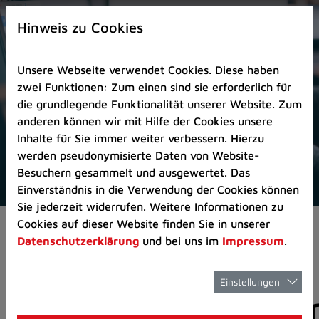
Zur
×
Startseite
Hinweis zu Cookies
(Schnelltaste
0)
Unsere Webseite verwendet Cookies. Diese haben
Zum
zwei Funktionen: Zum einen sind sie erforderlich für
Seitenanfang
die grundlegende Funktionalität unserer Website. Zum
springen
anderen können wir mit Hilfe der Cookies unsere
(Schnelltaste
Inhalte für Sie immer weiter verbessern. Hierzu
A)
werden pseudonymisierte Daten von Website-
Zur
Besuchern gesammelt und ausgewertet. Das
Navigation/Menü
Einverständnis in die Verwendung der Cookies können
springen
Sie jederzeit widerrufen. Weitere Informationen zu
(Schnelltaste
Cookies auf dieser Website finden Sie in unserer
Aktuelles
Pressemitteilungen
M)
Datenschutzerklärung
und bei uns im
Impressum
.
Zur
Suche
springen
Einstellungen
Pressemitteilunge
(Schnelltaste
8)