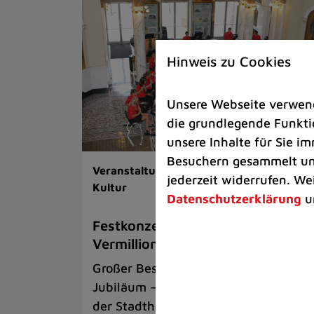
Hinweis zu Cookies
Unsere Webseite verwende
die grundlegende Funktio
unsere Inhalte für Sie 
Besuchern gesammelt und
Veranstaltungen |
Rathaus |
Kunst &
jederzeit widerrufen. We
Kultur
Datenschutzerklärung
u
Festkonzert mit Gästen aus
Vermillion
Großer Besuch aus South Dakota zum
Jubiläum – Dienstag, 14. Juli, 18 Uhr 
der Stadthalle