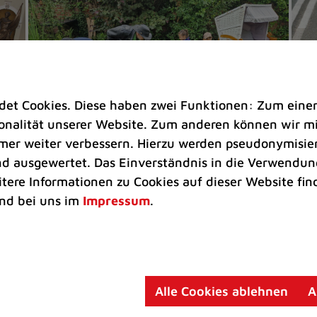
t Cookies. Diese haben zwei Funktionen: Zum einen s
nalität unserer Website. Zum anderen können wir mit
immer weiter verbessern. Hierzu werden pseudonymisie
 ausgewertet. Das Einverständnis in die Verwendung
Umwelt |
Senioren |
Kinder & Jugend
Ve
itere Informationen zu Cookies auf dieser Website fin
nd bei uns im
Impressum
.
Kräuterquark mit Kräutern aus dem
Bu
Nachbarschaftsgarten
we
Projekt „Obsttraum“ am
"I
Mehrgenerationentreff Tiefenbroich
be
in
Alle Cookies ablehnen
A
offiziell eröffnet