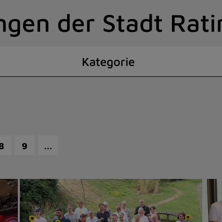
ngen der Stadt Rat
Kategorie
…
8
9