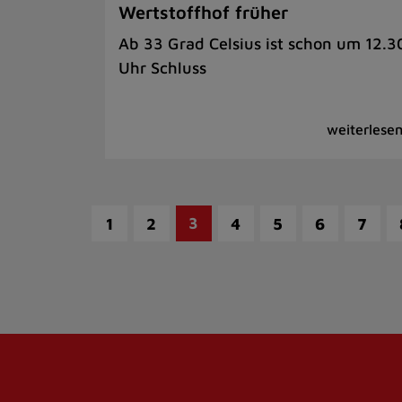
Wertstoffhof früher
Ab 33 Grad Celsius ist schon um 12.3
Uhr Schluss
3
1
2
4
5
6
7