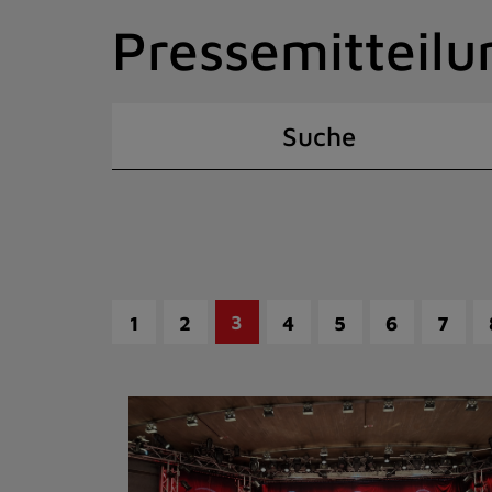
Zum
Pressemitteilu
Inhalt
springen
(Schnelltaste
I)
Suche
3
1
2
4
5
6
7