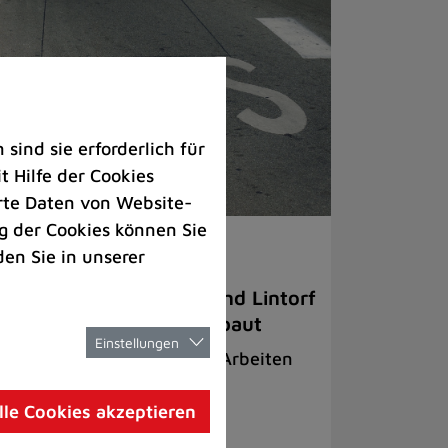
ind sie erforderlich für
 Hilfe der Cookies
rte Daten von Website-
 der Cookies können Sie
rkehr |
Bauen
den Sie in unserer
shaltestellen in Hösel und Lintorf
rden barrierefrei umgebaut
Einstellungen
m Bruch" und "Rehhecke": Arbeiten
ginnen am 20. Juli
lle Cookies akzeptieren