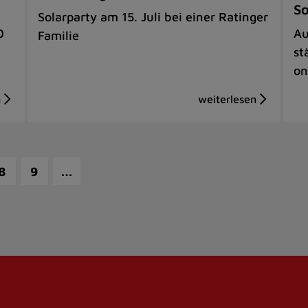
S
Solarparty am 15. Juli bei einer Ratinger
0
Au
Familie
st
on
…
8
9