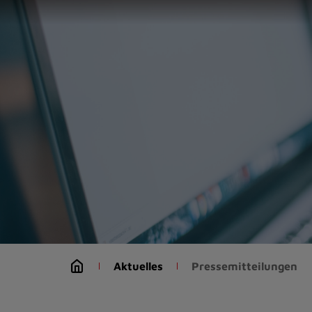
Zur
Startseite
(Schnelltaste
0)
Zum
Seitenanfang
springen
(Schnelltaste
A)
Zur
Navigation/Menü
springen
(Schnelltaste
M)
Zur
Suche
Aktuelles
Pressemitteilungen
springen
(Schnelltaste
8)