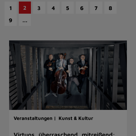
2
1
3
4
5
6
7
8
…
9
Veranstaltungen |
Kunst & Kultur
Virtuos, überraschend, mitreißend: