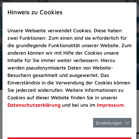
Zur
×
Startseite
Hinweis zu Cookies
(Schnelltaste
0)
Unsere Webseite verwendet Cookies. Diese haben
Zum
zwei Funktionen: Zum einen sind sie erforderlich für
Seitenanfang
die grundlegende Funktionalität unserer Website. Zum
springen
anderen können wir mit Hilfe der Cookies unsere
(Schnelltaste
Inhalte für Sie immer weiter verbessern. Hierzu
A)
werden pseudonymisierte Daten von Website-
Zur
Besuchern gesammelt und ausgewertet. Das
Navigation/Menü
Einverständnis in die Verwendung der Cookies können
springen
Sie jederzeit widerrufen. Weitere Informationen zu
(Schnelltaste
Cookies auf dieser Website finden Sie in unserer
Aktuelles
Pressemitteilungen
M)
Datenschutzerklärung
und bei uns im
Impressum
.
Zur
Suche
springen
Einstellungen
Pressemitteilunge
(Schnelltaste
8)