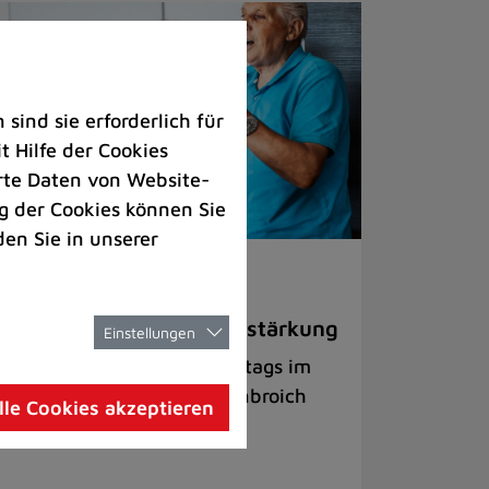
ind sie erforderlich für
 Hilfe der Cookies
rte Daten von Website-
 der Cookies können Sie
den Sie in unserer
nioren |
Freizeit
ngkreis Fidelia sucht Verstärkung
Einstellungen
uppe trifft sich immer montags im
hrgenerationentreff Tiefenbroich
lle Cookies akzeptieren