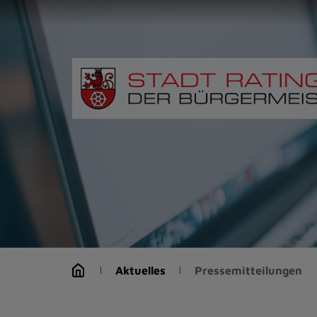
Zur
Startseite
(Schnelltaste
0)
Zum
Seitenanfang
springen
(Schnelltaste
A)
Zur
Navigation/Menü
springen
(Schnelltaste
M)
Zur
Suche
Aktuelles
Pressemitteilungen
springen
(Schnelltaste
8)