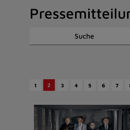
Zum
Pressemitteilu
Inhalt
springen
(Schnelltaste
I)
Suche
2
1
3
4
5
6
7