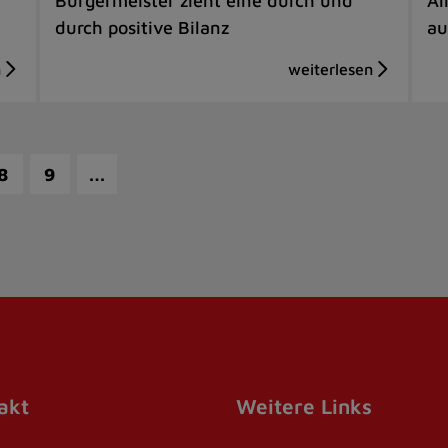
Bürgermeister zieht eine durch und
Al
durch positive Bilanz
au
…
8
9
akt
Weitere Links