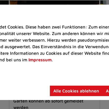
t Cookies. Diese haben zwei Funktionen: Zum einen s
nalität unserer Website. Zum anderen können wir mit
immer weiter verbessern. Hierzu werden pseudonymisie
 ausgewertet. Das Einverständnis in die Verwendung
itere Informationen zu Cookies auf dieser Website fin
nd bei uns im
Impressum
.
Rathaus
Se
ng
Stadt Ratingen sucht
Si
Weihnachtsbäume für die
Gr
Adventszeit
Me
Alle Cookies ablehnen
A
Geeignete Exemplare aus dem eigenen
Garten können ab sofort gemeldet
werden