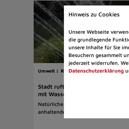
Hinweis zu Cookies
Unsere Webseite verwende
die grundlegende Funktio
unsere Inhalte für Sie 
Besuchern gesammelt und
jederzeit widerrufen. We
Datenschutzerklärung
u
Umwelt |
Rathaus |
Bürgerservice
Stadt ruft zum sparsamen Umga
mit Wasser auf
Natürliche Ressourcen schwinden bei
anhaltender Hitze und Trockenheit