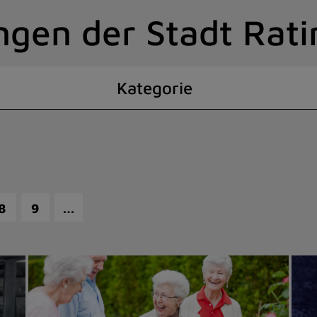
ngen der Stadt Rat
Kategorie
…
8
9