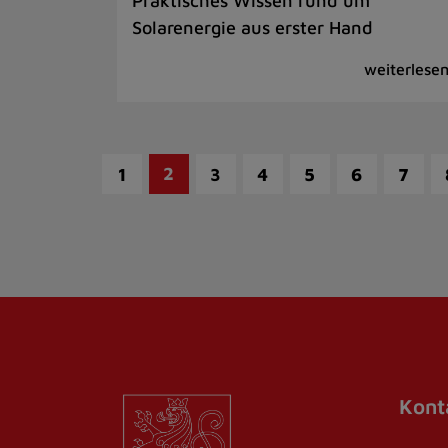
Praktisches Wissen rund um
Solarenergie aus erster Hand
2
1
3
4
5
6
7
Kont