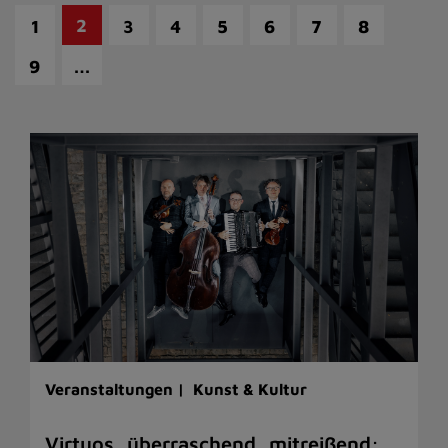
2
1
3
4
5
6
7
8
…
9
Veranstaltungen |
Kunst & Kultur
Virtuos, überraschend, mitreißend: