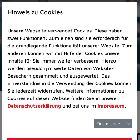
Zur
×
Startseite
Hinweis zu Cookies
(Schnelltaste
0)
Unsere Webseite verwendet Cookies. Diese haben
Zum
zwei Funktionen: Zum einen sind sie erforderlich für
Seitenanfang
die grundlegende Funktionalität unserer Website. Zum
springen
anderen können wir mit Hilfe der Cookies unsere
(Schnelltaste
Inhalte für Sie immer weiter verbessern. Hierzu
A)
werden pseudonymisierte Daten von Website-
Zur
Besuchern gesammelt und ausgewertet. Das
Navigation/Menü
Einverständnis in die Verwendung der Cookies können
springen
Sie jederzeit widerrufen. Weitere Informationen zu
(Schnelltaste
Cookies auf dieser Website finden Sie in unserer
Aktuelles
Pressemitteilungen
M)
Datenschutzerklärung
und bei uns im
Impressum
.
Zur
Suche
springen
Einstellungen
Pressemitteilunge
(Schnelltaste
8)