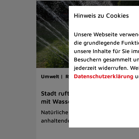
Hinweis zu Cookies
Unsere Webseite verwende
die grundlegende Funktio
unsere Inhalte für Sie 
Besuchern gesammelt und
jederzeit widerrufen. We
Datenschutzerklärung
u
Umwelt |
Rathaus |
Bürgerservice
Stadt ruft zum sparsamen Umga
mit Wasser auf
Natürliche Ressourcen schwinden bei
anhaltender Hitze und Trockenheit