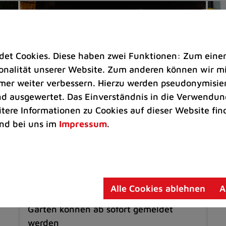
t Cookies. Diese haben zwei Funktionen: Zum einen s
nalität unserer Website. Zum anderen können wir mit
immer weiter verbessern. Hierzu werden pseudonymisie
 ausgewertet. Das Einverständnis in die Verwendung
itere Informationen zu Cookies auf dieser Website fin
nd bei uns im
Impressum
.
Rathaus
Se
ng
Stadt Ratingen sucht
Si
Weihnachtsbäume für die
Gr
Adventszeit
Me
Alle Cookies ablehnen
A
Geeignete Exemplare aus dem eigenen
Garten können ab sofort gemeldet
werden