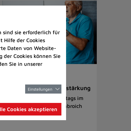
ind sie erforderlich für
 Hilfe der Cookies
rte Daten von Website-
 der Cookies können Sie
den Sie in unserer
nioren |
Freizeit
ngkreis Fidelia sucht Verstärkung
Einstellungen
uppe trifft sich immer montags im
hrgenerationentreff Tiefenbroich
lle Cookies akzeptieren