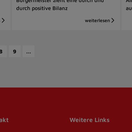
Bürgermeister zieht eine durch und
Al
durch positive Bilanz
au
…
8
9
akt
Weitere Links