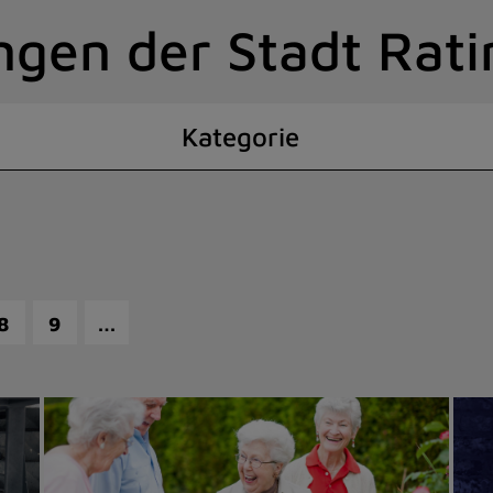
ngen der Stadt Rat
Kategorie
…
8
9