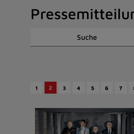
Zum
Pressemitteilu
Inhalt
springen
(Schnelltaste
I)
Suche
2
1
3
4
5
6
7