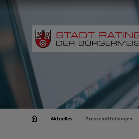
Zur
Startseite
(Schnelltaste
0)
Zum
Seitenanfang
springen
(Schnelltaste
A)
Zur
Navigation/Menü
springen
(Schnelltaste
M)
Zur
Suche
Aktuelles
Pressemitteilungen
springen
(Schnelltaste
8)