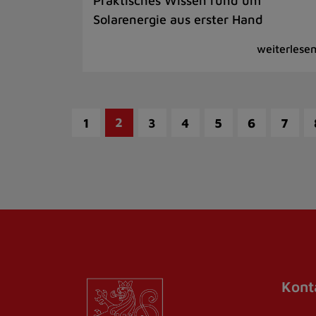
Praktisches Wissen rund um
Solarenergie aus erster Hand
2
1
3
4
5
6
7
Kont