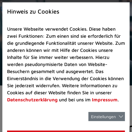
Zur
×
Startseite
Hinweis zu Cookies
(Schnelltaste
0)
Unsere Webseite verwendet Cookies. Diese haben
Zum
zwei Funktionen: Zum einen sind sie erforderlich für
Seitenanfang
die grundlegende Funktionalität unserer Website. Zum
springen
anderen können wir mit Hilfe der Cookies unsere
(Schnelltaste
Inhalte für Sie immer weiter verbessern. Hierzu
A)
werden pseudonymisierte Daten von Website-
Zur
Besuchern gesammelt und ausgewertet. Das
Navigation/Menü
Einverständnis in die Verwendung der Cookies können
springen
Sie jederzeit widerrufen. Weitere Informationen zu
(Schnelltaste
Cookies auf dieser Website finden Sie in unserer
Aktuelles
Pressemitteilungen
M)
Datenschutzerklärung
und bei uns im
Impressum
.
Zur
Suche
springen
Einstellungen
Pressemitteilunge
(Schnelltaste
8)