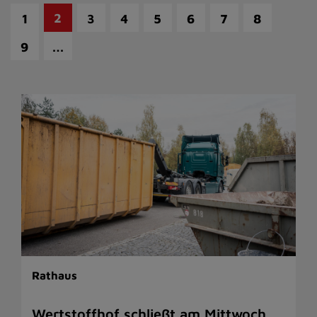
2
1
3
4
5
6
7
8
…
9
Rathaus
Wertstoffhof schließt am Mittwoch