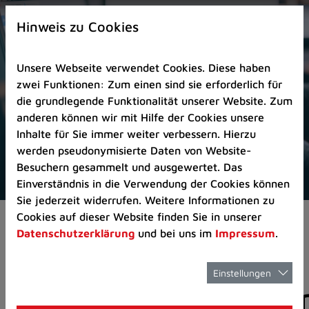
Zur
×
Startseite
Hinweis zu Cookies
(Schnelltaste
0)
Unsere Webseite verwendet Cookies. Diese haben
Zum
zwei Funktionen: Zum einen sind sie erforderlich für
Seitenanfang
die grundlegende Funktionalität unserer Website. Zum
springen
anderen können wir mit Hilfe der Cookies unsere
(Schnelltaste
Inhalte für Sie immer weiter verbessern. Hierzu
A)
werden pseudonymisierte Daten von Website-
Zur
Besuchern gesammelt und ausgewertet. Das
Navigation/Menü
Einverständnis in die Verwendung der Cookies können
springen
Sie jederzeit widerrufen. Weitere Informationen zu
(Schnelltaste
Cookies auf dieser Website finden Sie in unserer
Aktuelles
Pressemitteilungen
M)
Datenschutzerklärung
und bei uns im
Impressum
.
Zur
Suche
springen
Einstellungen
Pressemitteilunge
(Schnelltaste
8)