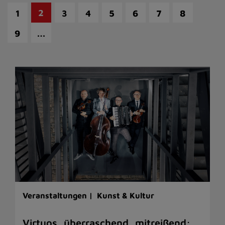
2
1
3
4
5
6
7
8
…
9
Veranstaltungen |
Kunst & Kultur
Virtuos, überraschend, mitreißend: