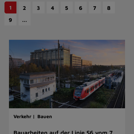
1
2
3
4
5
6
7
8
…
9
Verkehr |
Bauen
Bauarbeiten auf der Linie S6 vom 7.