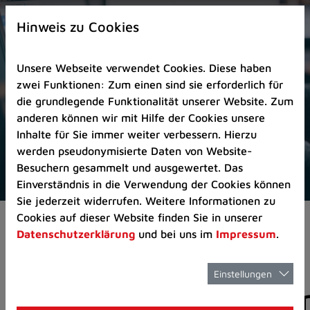
Zur
×
Startseite
Hinweis zu Cookies
(Schnelltaste
0)
Unsere Webseite verwendet Cookies. Diese haben
Zum
zwei Funktionen: Zum einen sind sie erforderlich für
Seitenanfang
die grundlegende Funktionalität unserer Website. Zum
springen
anderen können wir mit Hilfe der Cookies unsere
(Schnelltaste
Inhalte für Sie immer weiter verbessern. Hierzu
A)
werden pseudonymisierte Daten von Website-
Zur
Besuchern gesammelt und ausgewertet. Das
Navigation/Menü
Einverständnis in die Verwendung der Cookies können
springen
Sie jederzeit widerrufen. Weitere Informationen zu
(Schnelltaste
Cookies auf dieser Website finden Sie in unserer
Aktuelles
Pressemitteilungen
M)
Datenschutzerklärung
und bei uns im
Impressum
.
Zur
Suche
springen
Einstellungen
Pressemitteilunge
(Schnelltaste
8)