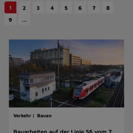
1
2
3
4
5
6
7
8
…
9
Verkehr |
Bauen
Bauarbeiten auf der Linie S6 vom 7.