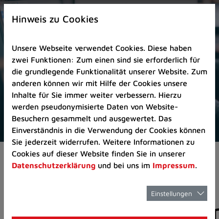
Zur
×
Startseite
Hinweis zu Cookies
(Schnelltaste
0)
Unsere Webseite verwendet Cookies. Diese haben
Zum
zwei Funktionen: Zum einen sind sie erforderlich für
Seitenanfang
die grundlegende Funktionalität unserer Website. Zum
springen
anderen können wir mit Hilfe der Cookies unsere
(Schnelltaste
Inhalte für Sie immer weiter verbessern. Hierzu
A)
werden pseudonymisierte Daten von Website-
Zur
Besuchern gesammelt und ausgewertet. Das
Navigation/Menü
Einverständnis in die Verwendung der Cookies können
springen
Sie jederzeit widerrufen. Weitere Informationen zu
(Schnelltaste
Cookies auf dieser Website finden Sie in unserer
Aktuelles
Pressemitteilungen
M)
Datenschutzerklärung
und bei uns im
Impressum
.
Zur
Suche
springen
Einstellungen
Pressemitteilunge
(Schnelltaste
8)