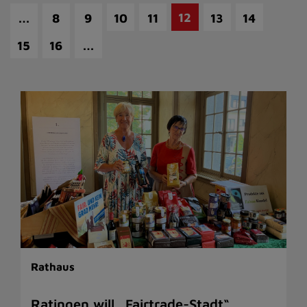
…
12
8
9
10
11
13
14
…
15
16
Rathaus
Ratingen will „Fairtrade-Stadt“