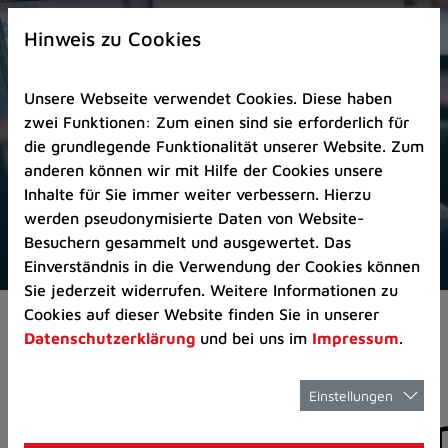
Zur
×
Startseite
Hinweis zu Cookies
(Schnelltaste
0)
Unsere Webseite verwendet Cookies. Diese haben
Zum
zwei Funktionen: Zum einen sind sie erforderlich für
Seitenanfang
die grundlegende Funktionalität unserer Website. Zum
springen
anderen können wir mit Hilfe der Cookies unsere
(Schnelltaste
Inhalte für Sie immer weiter verbessern. Hierzu
A)
werden pseudonymisierte Daten von Website-
Zur
Besuchern gesammelt und ausgewertet. Das
Navigation/Menü
Einverständnis in die Verwendung der Cookies können
springen
Sie jederzeit widerrufen. Weitere Informationen zu
(Schnelltaste
Cookies auf dieser Website finden Sie in unserer
Aktuelles
Pressemitteilungen
M)
Datenschutzerklärung
und bei uns im
Impressum
.
Zur
Suche
springen
Einstellungen
Pressemitteilunge
(Schnelltaste
8)