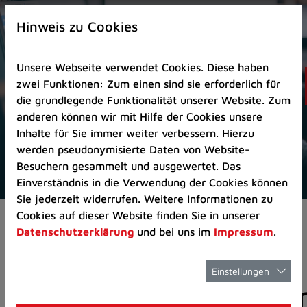
Zur
×
Startseite
Hinweis zu Cookies
(Schnelltaste
0)
Unsere Webseite verwendet Cookies. Diese haben
Zum
zwei Funktionen: Zum einen sind sie erforderlich für
Seitenanfang
die grundlegende Funktionalität unserer Website. Zum
springen
anderen können wir mit Hilfe der Cookies unsere
(Schnelltaste
Inhalte für Sie immer weiter verbessern. Hierzu
A)
werden pseudonymisierte Daten von Website-
Zur
Besuchern gesammelt und ausgewertet. Das
Navigation/Menü
Einverständnis in die Verwendung der Cookies können
springen
Sie jederzeit widerrufen. Weitere Informationen zu
(Schnelltaste
Cookies auf dieser Website finden Sie in unserer
Aktuelles
Pressemitteilungen
M)
Datenschutzerklärung
und bei uns im
Impressum
.
Zur
Suche
springen
Einstellungen
Pressemitteilunge
(Schnelltaste
8)