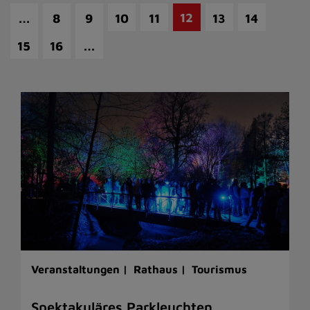
…
12
8
9
10
11
13
14
…
15
16
Veranstaltungen |
Rathaus |
Tourismus
Spektakuläres Parkleuchten