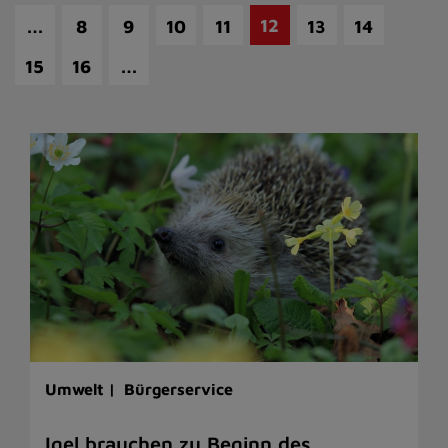
…
12
8
9
10
11
13
14
…
15
16
Umwelt |
Bürgerservice
Igel brauchen zu Beginn des