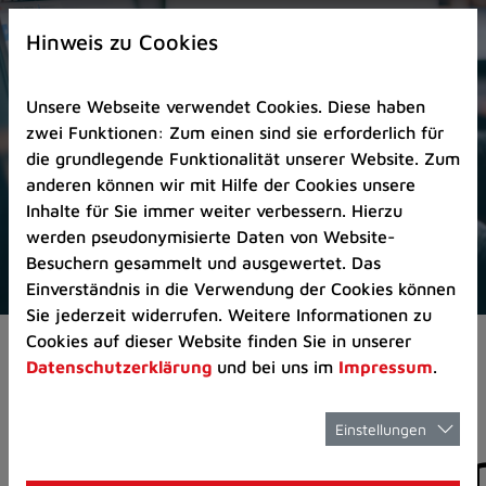
Zur
×
Startseite
Hinweis zu Cookies
(Schnelltaste
0)
Unsere Webseite verwendet Cookies. Diese haben
Zum
zwei Funktionen: Zum einen sind sie erforderlich für
Seitenanfang
die grundlegende Funktionalität unserer Website. Zum
springen
anderen können wir mit Hilfe der Cookies unsere
(Schnelltaste
Inhalte für Sie immer weiter verbessern. Hierzu
A)
werden pseudonymisierte Daten von Website-
Zur
Besuchern gesammelt und ausgewertet. Das
Navigation/Menü
Einverständnis in die Verwendung der Cookies können
springen
Sie jederzeit widerrufen. Weitere Informationen zu
(Schnelltaste
Cookies auf dieser Website finden Sie in unserer
Aktuelles
Pressemitteilungen
M)
Datenschutzerklärung
und bei uns im
Impressum
.
Zur
Suche
springen
Einstellungen
Pressemitteilunge
(Schnelltaste
8)