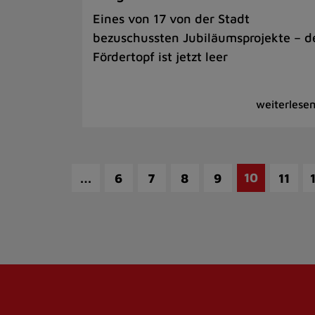
Eines von 17 von der Stadt
bezuschussten Jubiläumsprojekte – d
Fördertopf ist jetzt leer
…
10
6
7
8
9
11