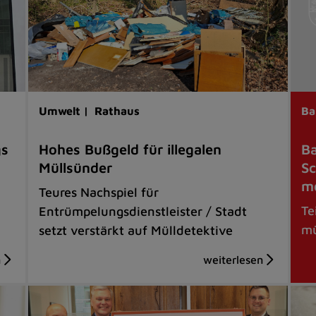
Umwelt |
Rathaus
Ba
gs
Hohes Bußgeld für illegalen
Ba
Müllsünder
Sc
mo
Teures Nachspiel für
Te
Entrümpelungsdienstleister / Stadt
mü
setzt verstärkt auf Mülldetektive