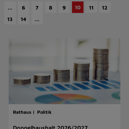
…
10
6
7
8
9
11
12
…
13
14
Rathaus |
Politik
Doppelhaushalt 2026/2027