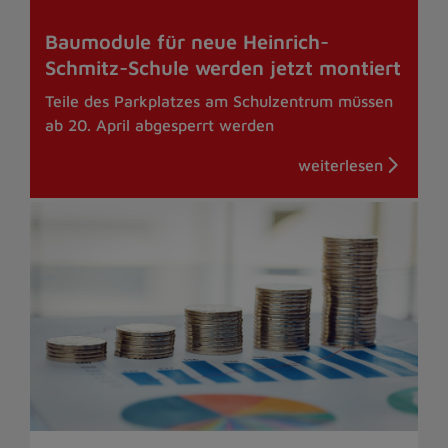
Baumodule für neue Heinrich-
Schmitz-Schule werden jetzt montiert
Teile des Parkplatzes am Schulzentrum müssen
ab 20. April abgesperrt werden