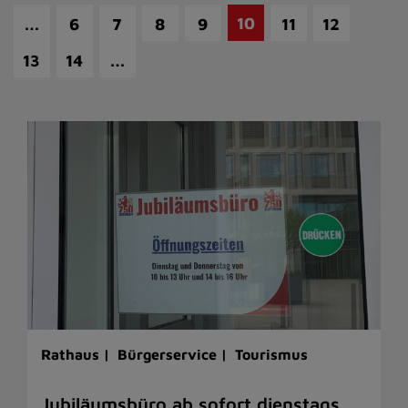
…
10
6
7
8
9
11
12
…
13
14
Rathaus |
Bürgerservice |
Tourismus
Jubiläumsbüro ab sofort dienstags