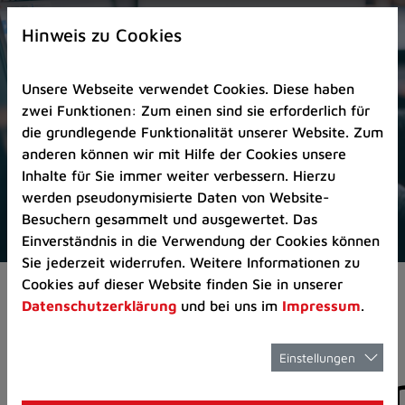
Zur
×
Startseite
Hinweis zu Cookies
(Schnelltaste
0)
Unsere Webseite verwendet Cookies. Diese haben
Zum
zwei Funktionen: Zum einen sind sie erforderlich für
Seitenanfang
die grundlegende Funktionalität unserer Website. Zum
springen
anderen können wir mit Hilfe der Cookies unsere
(Schnelltaste
Inhalte für Sie immer weiter verbessern. Hierzu
A)
werden pseudonymisierte Daten von Website-
Zur
Besuchern gesammelt und ausgewertet. Das
Navigation/Menü
Einverständnis in die Verwendung der Cookies können
springen
Sie jederzeit widerrufen. Weitere Informationen zu
(Schnelltaste
Cookies auf dieser Website finden Sie in unserer
Aktuelles
Pressemitteilungen
M)
Datenschutzerklärung
und bei uns im
Impressum
.
Zur
Suche
springen
Einstellungen
Pressemitteilunge
(Schnelltaste
8)